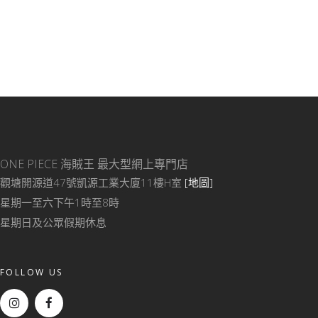
ONE PIECE 海賊王
最大型網上專門店
觀塘開源道47號凱源工業大廈11樓H室
[地圖]
星期一至六下午1時至8時
星期日及公眾假期休息
FOLLOW US