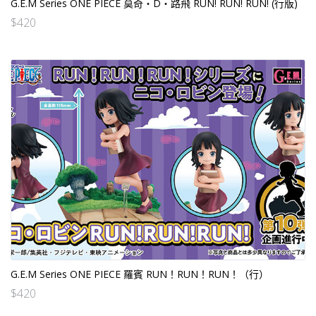
G.E.M Series ONE PIECE 莫奇・D・路飛 RUN! RUN! RUN! (行版)
$
420
G.E.M Series ONE PIECE 羅賓 RUN！RUN！RUN！（行）
$
420