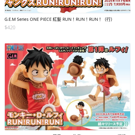
G.E.M Series ONE PIECE 紅髮 RUN！RUN！RUN！（行）
$
420