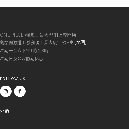
ONE PIECE 海賊王
最大型網上專門店
觀塘開源道47號凱源工業大廈11樓H室
[地圖]
星期一至六下午1時至8時
星期日及公眾假期休息
FOLLOW US
分類