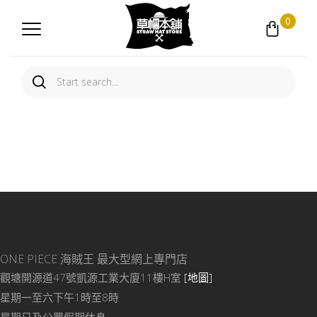
0
ONE PIECE 海賊王
最大型網上專門店
觀塘開源道47號凱源工業大廈11樓H室
[地圖]
星期一至六下午1時至8時