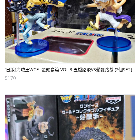
[日版]海賊王WCF -蛋頭島篇 VOL.3 五檔路飛VS覺醒路基 (2個SET)
$
170