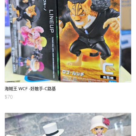
海賊王 WCF -好敵手-C路基
$
70