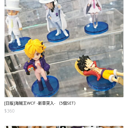
[日版]海賊王WCF -新章突入- （5個SET）
$
360