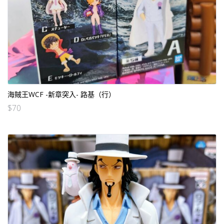
海賊王WCF -新章突入- 路基（行）
$
70