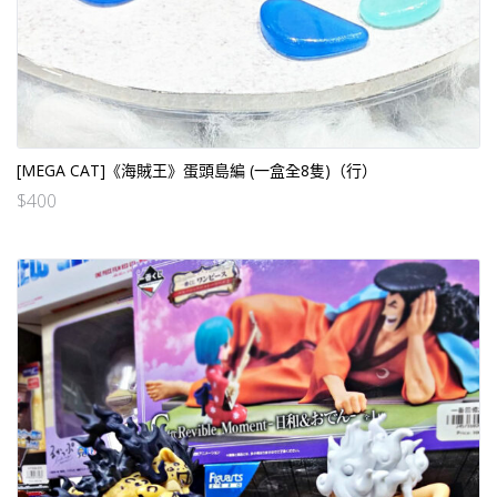
[MEGA CAT]《海賊王》蛋頭島編 (一盒全8隻)（行）
$
400