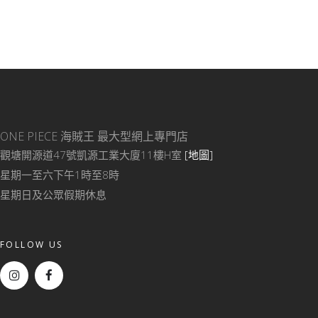
ONE PIECE 海賊王
最大型網上專門店
觀塘開源道47號凱源工業大廈11樓H室
[地圖]
星期一至六下午1時至8時
星期日及公眾假期休息
FOLLOW US