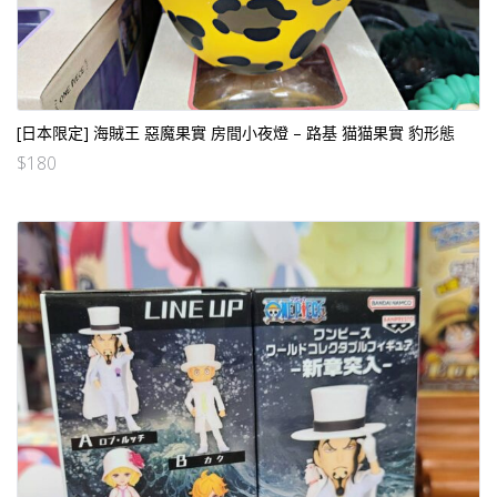
[日本限定] 海賊王 惡魔果實 房間小夜燈 – 路基 猫猫果實 豹形態
$
180