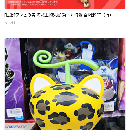
[扭蛋]ワンピの実 海賊王的果實 第十九海戰 全6個SET（行）
$
220