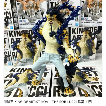
海賊王 KING OF ARTIST KOA – THE ROB LUCCI 路基（行）