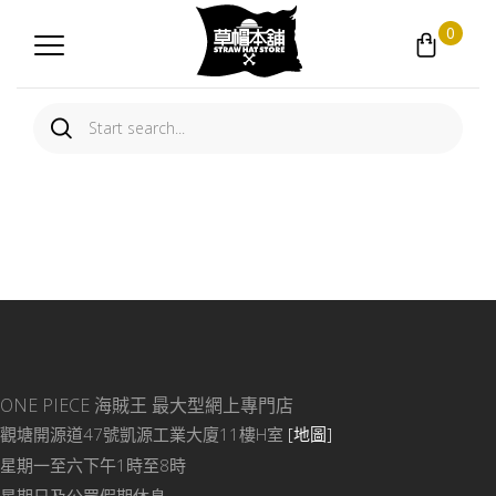
0
ONE PIECE 海賊王
最大型網上專門店
觀塘開源道47號凱源工業大廈11樓H室
[地圖]
星期一至六下午1時至8時