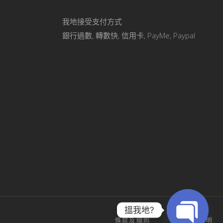
我地接受支付方式
銀行過數, 轉數快, 信用卡, PayMe, Paypal
搵我地?
條款及細則
私隱政策聲明