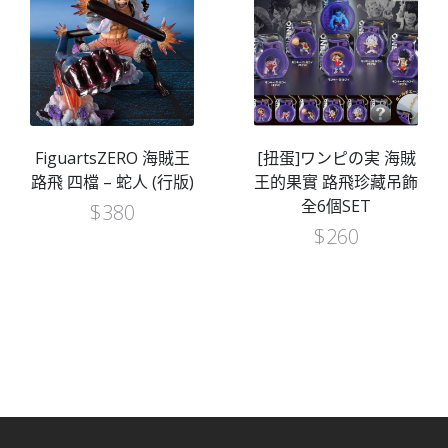
FiguartsZERO 海賊王
[扭蛋]ワンピの実 海賊
路飛 四檔 – 蛇人 (行版)
王的果實 路飛珍藏吊飾
全6個SET
$
380
$
260