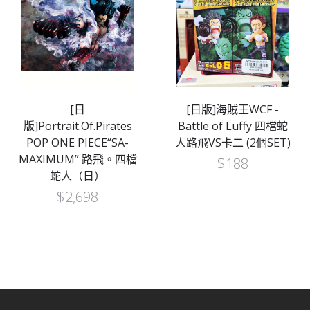
[日
[日版]海賊王WCF -
版]Portrait.Of.Pirates
Battle of Luffy 四檔蛇
POP ONE PIECE“SA-
人路飛VS卡二 (2個SET)
MAXIMUM” 路飛。四檔
$
188
蛇人（日）
$
2,698