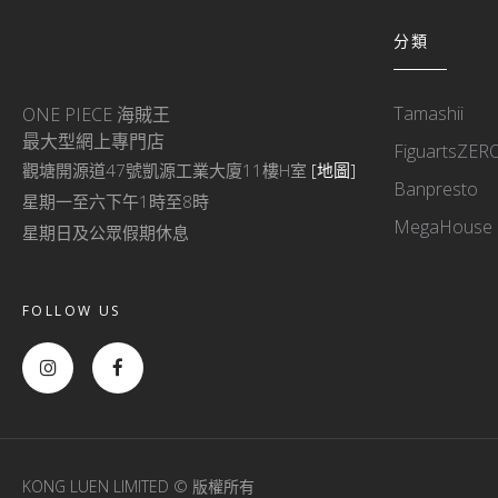
分類
Tamashii
ONE PIECE 海賊王
最大型網上專門店
FiguartsZER
觀塘開源道47號凱源工業大廈11樓H室
[地圖]
Banpresto
星期一至六下午1時至8時
MegaHouse
星期日及公眾假期休息
FOLLOW US
KONG LUEN LIMITED © 版權所有