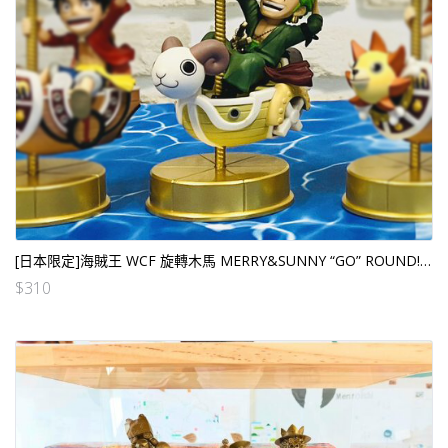
[日本限定]海賊王 WCF 旋轉木馬 MERRY&SUNNY “GO” ROUND! 卓洛 (日版)
$
310