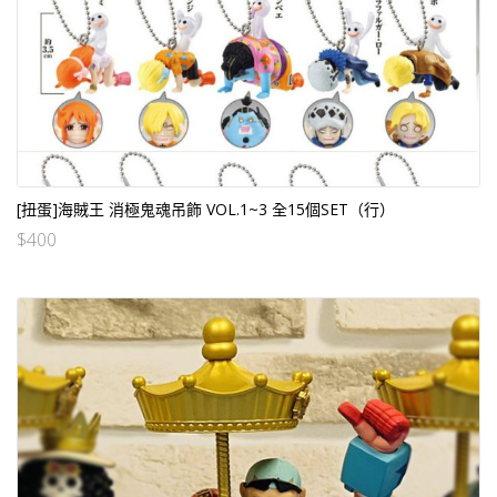
[扭蛋]海賊王 消極鬼魂吊飾 VOL.1~3 全15個SET（行）
$
400