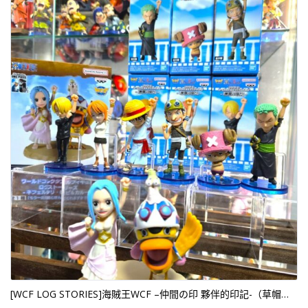
[WCF LOG STORIES]海賊王WCF –仲間の印 夥伴的印記-（草帽一夥全套裝8人SET） （行）