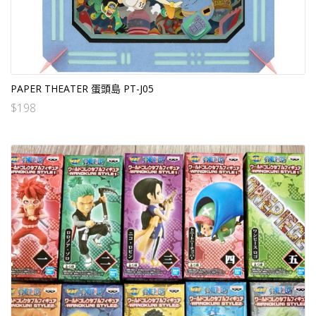
PAPER THEATER 蛋頭島 PT-J05
$
198