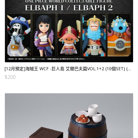
[12月預定]海賊王 WCF -巨人島 艾爾巴夫篇VOL.1+2 (10個SET) (行) [全數HK$570/訂金$200]
$
200