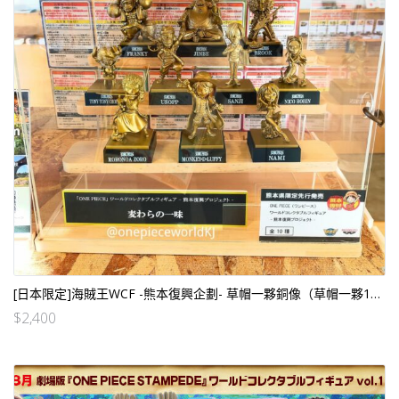
[日本限定]海賊王WCF -熊本復興企劃- 草帽一夥銅像（草帽一夥10個SET）
$
2,400