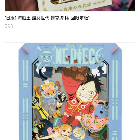
[日版] 海賊王 最惡世代 撲克牌 [初回限定版]
$
90