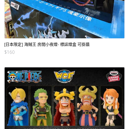
[日本限定] 海賊王 房間小夜燈- 標誌燈盒 可掛牆
$
160