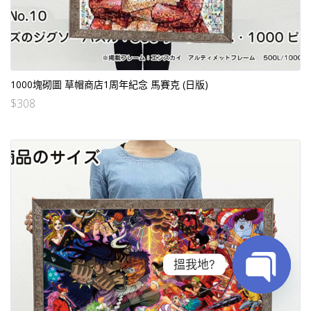
1000塊砌圖 草帽商店1周年紀念 馬賽克 (日版)
$
308
搵我地?
Open