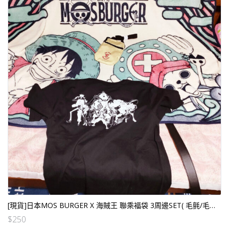
[現貨]日本MOS BURGER X 海賊王 聯乘福袋 3周邊SET( 毛氈/毛巾＋T恤＋ 斜孭袋）
$
250