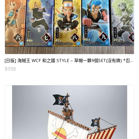
[日版] 海賊王 WCF 和之國 STYLE – 草帽一夥9個SET(沒有牌) *忍者日版
$
998