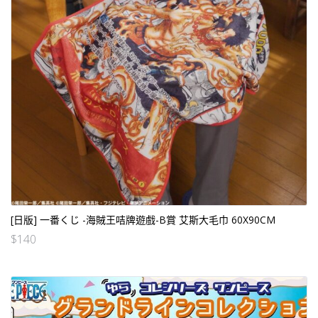
[日版] 一番くじ -海賊王咭牌遊戲-B賞 艾斯大毛巾 60X90CM
$
140