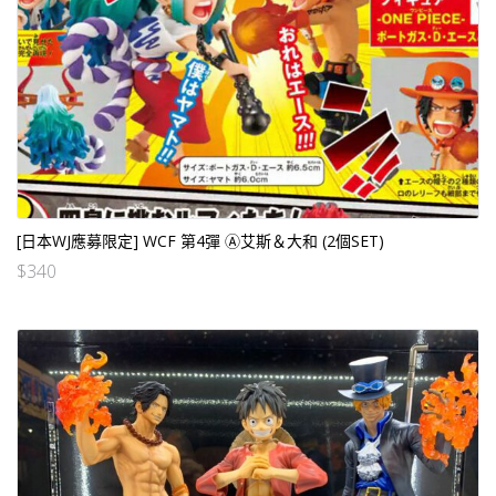
[日本WJ應募限定] WCF 第4彈 Ⓐ艾斯＆大和 (2個SET)
$
340