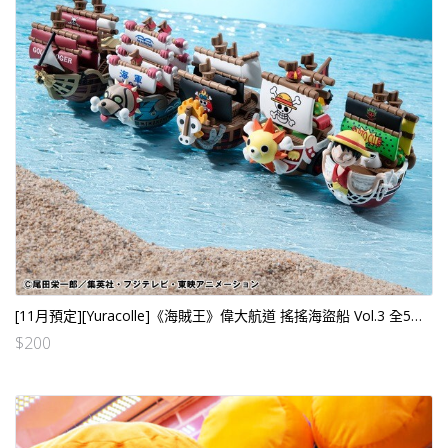
[11月預定][Yuracolle]《海賊王》偉大航道 搖搖海盜船 Vol.3 全5款（行）*盲盒需開盒確認 [全數HK$520/訂金$200]
$
200