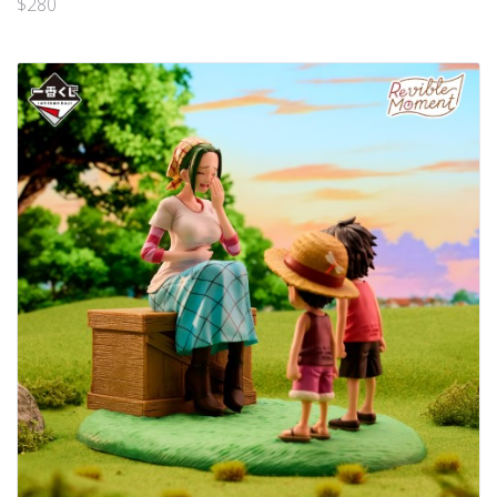
$
280