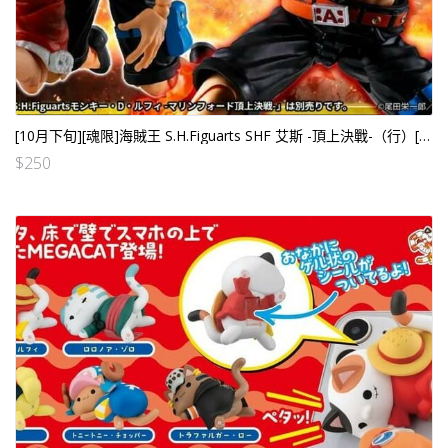
[10月下旬][魂限]海賊王 S.H.Figuarts SHF 艾斯 -頂上決戰-（行）[全數HK$580/訂$250]
$
250