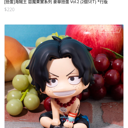
[扭蛋]海賊王 惡魔果實系列 豪華扭蛋 Vol.2 (2個SET) *行版
$
220