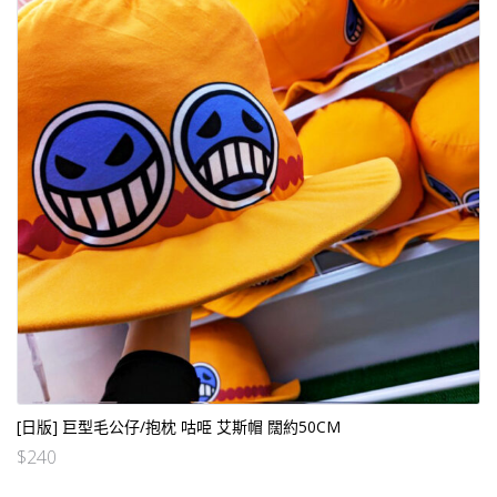
[日版] 巨型毛公仔/抱枕 咕𠱸 艾斯帽 闊約50CM
$
240