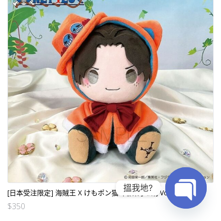
搵我地?
[日本受注限定] 海賊王 X けもポン猫耳聯乘小公仔Vol.3 – 艾斯
$
350
Open