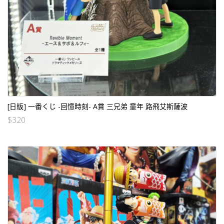
[日版] 一番くじ -回憶時刻- A賞 三兄弟 童年 路飛艾斯薩波
$
320