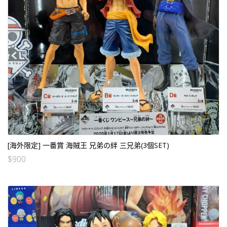
[海外限定] 一番賞 海賊王 兄弟の絆 三兄弟(3個SET)
$
900