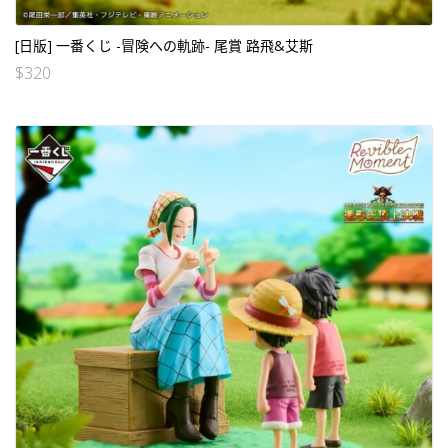
[日版] 一番くじ -冒険への軌跡- 尾賞 路飛&艾斯
$
320