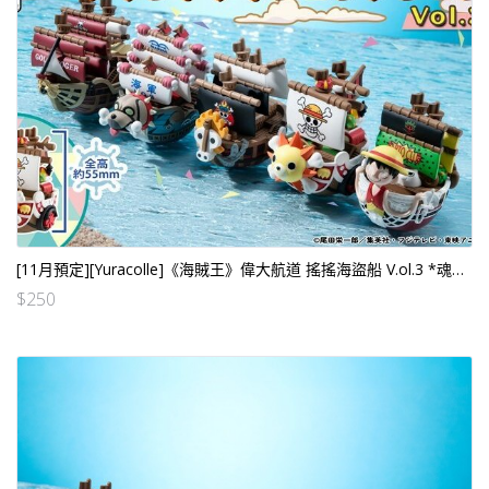
[11月預定][Yuracolle]《海賊王》偉大航道 搖搖海盜船 V.ol.3 *魂限原裝盒 （行） [全數HK$550/訂金$250]
$
250