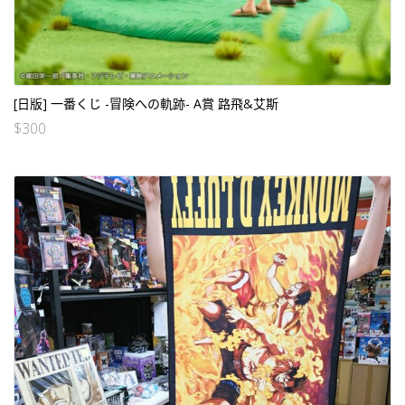
[日版] 一番くじ -冒険への軌跡- A賞 路飛&艾斯
$
300