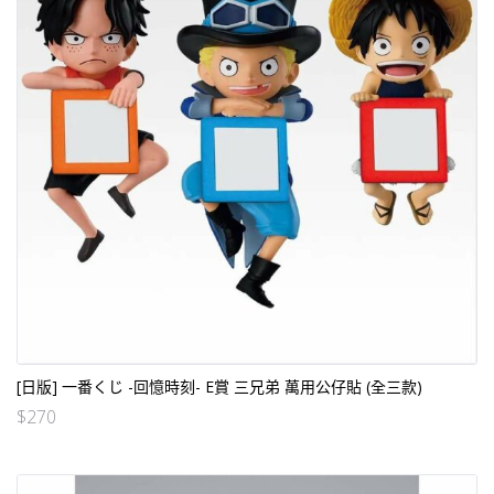
[日版] 一番くじ -回憶時刻- E賞 三兄弟 萬用公仔貼 (全三款)
$
270