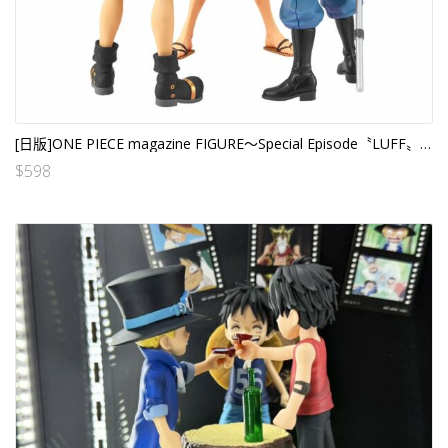
[日版]ONE PIECE magazine FIGURE～Special Episode〝LUFF〟三兄弟 (3個SET)
$
598