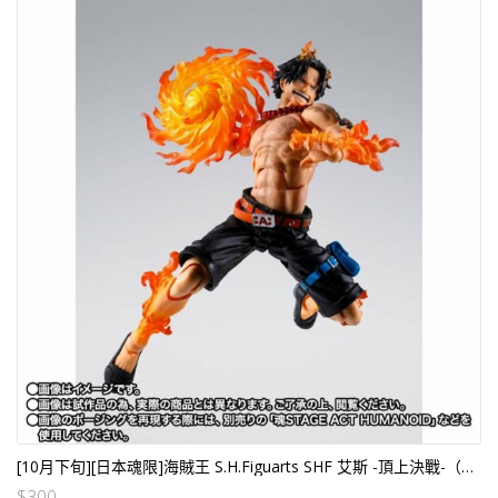
[10月下旬][日本魂限]海賊王 S.H.Figuarts SHF 艾斯 -頂上決戰-（日版）[全數HK$600/訂$300]
$
300