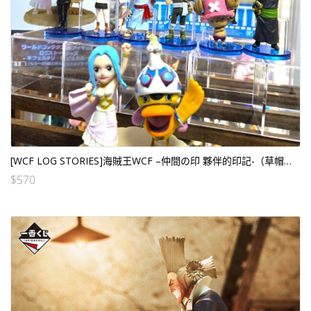
[WCF LOG STORIES]海賊王WCF –仲間の印 夥伴的印記-（草帽一夥全套裝8人SET） （行）
$
570