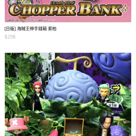
[日版] 海賊王伸手錢箱 索柏
$
298