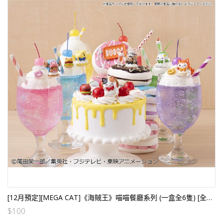
[12月預定][MEGA CAT]《海賊王》喵喵餐廳系列 (一盒全6隻) [全數HK$320/訂金$100]
$
100