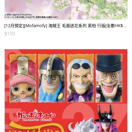
[12月預定][Mofamofy] 海賊王 毛面送花系列 索柏 行版[全數HK$200/訂金$100]
$
100