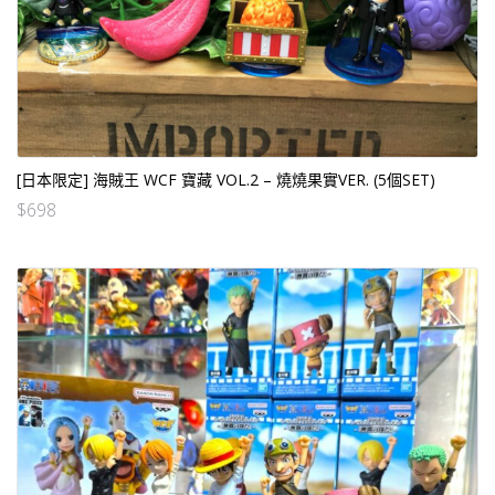
[日本限定] 海賊王 WCF 寶藏 VOL.2 – 燒燒果實VER. (5個SET)
$
698