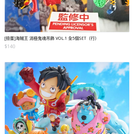
[扭蛋]海賊王 消極鬼魂吊飾 VOL.1 全5個SET（行）
$
140