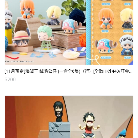
[11月預定]海賊王 絨毛公仔 (一盒全6隻)（行）[全數HK$440/訂金$200]
$
200