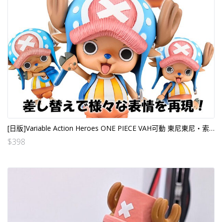
[日版]Variable Action Heroes ONE PIECE VAH可動 東尼東尼・索柏
$
398