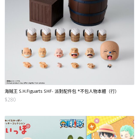
海賊王 S.H.Figuarts SHF- 派對配件包 *不包人物本體（行）
$
280