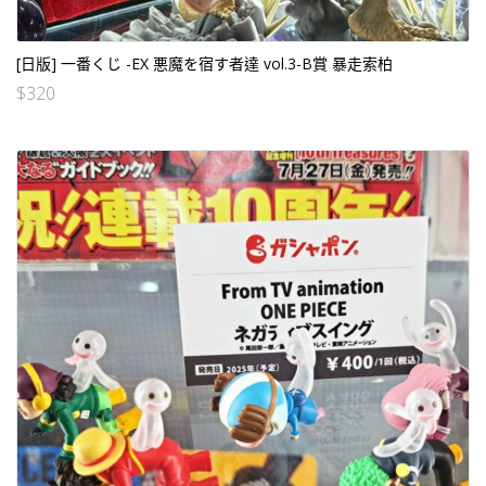
[日版] 一番くじ -EX 悪魔を宿す者達 vol.3-B賞 暴走索柏
$
320