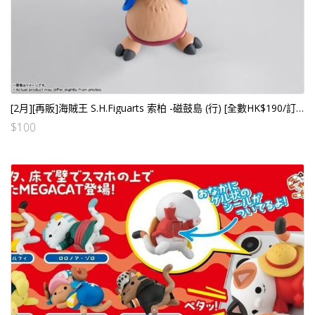
[2月][再販]海賊王 S.H.Figuarts 索柏 -磁鼓島 (行) [全數HK$190/訂金$100]
$
100