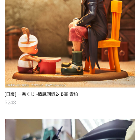
[日版] 一番くじ -情感回憶2- B賞 索柏
$
248