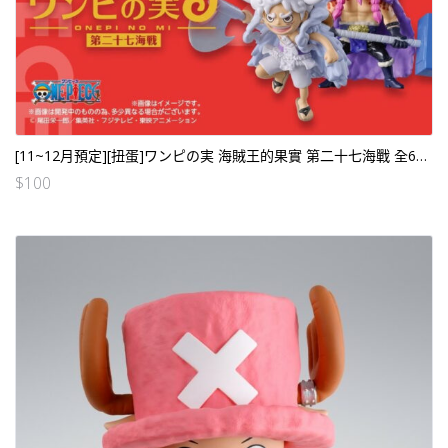
[11~12月預定][扭蛋]ワンピの実 海賊王的果實 第二十七海戰 全6個SET（行）[全數HK$200/訂金$100]
$
100