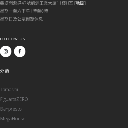
觀塘開源道47號凱源工業大廈11樓H室
[地圖]
星期一至六下午1時至8時
星期日及公眾假期休息
FOLLOW US
分類
Tamashii
FiguartsZERO
Banpresto
MegaHouse