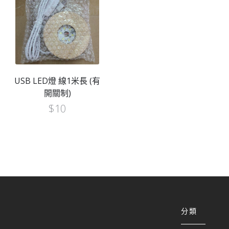
USB LED燈 線1米長 (有
開關制)
$
10
分類