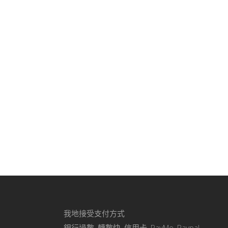
我地接受支付方式
銀行過數, 轉數快, 信用卡, PayMe, Paypal