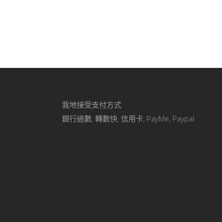
我地接受支付方式
銀行過數, 轉數快, 信用卡, PayMe, Paypal