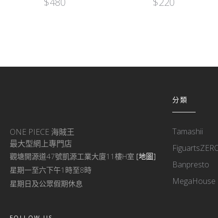
$
480
$
220
分類
Tamashii
ONE PIECE 海賊王
最大型網上專門店
FiguartsZER
觀塘開源道47號凱源工業大廈11樓H室
[地圖]
Banpresto
星期一至六下午1時至8時
MegaHouse
星期日及公眾假期休息
FOLLOW US