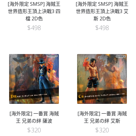
[海外限定 SMSP] 海賊王
[海外限定 SMSP] 海賊王
世界造形王頂上決戰3 四
世界造形王頂上決戰3 艾
檔 2D色
斯 2D色
$
498
$
498
[海外限定] 一番賞 海賊
[海外限定] 一番賞 海賊
王 兄弟の絆 薩波
王 兄弟の絆 艾斯
$
320
$
320