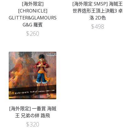
[海外限定]
[海外限定 SMSP] 海賊王
[CHRONICLE]
世界造形王頂上決戰3 卓
GLITTER&GLAMOURS
洛 2D色
G&G 羅賓
$
498
$
260
[海外限定] 一番賞 海賊
王 兄弟の絆 路飛
$
320