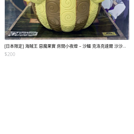
[日本限定] 海賊王 惡魔果實 房間小夜燈 – 沙鱷 克洛克達爾 沙沙果實
$
200