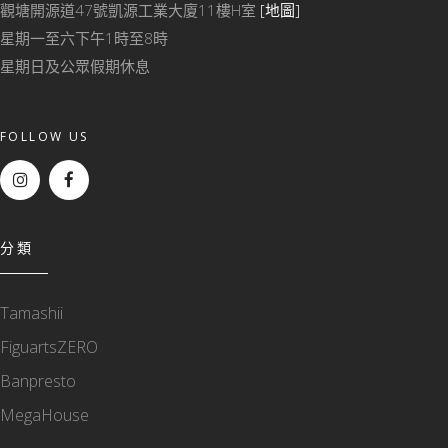
觀塘開源道47號凱源工業大廈11樓H室
[地圖]
星期一至六下午1時至8時
星期日及公眾假期休息
FOLLOW US
分類
Tamashii
FiguartsZERO
Banpresto
MegaHouse