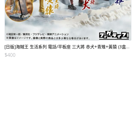
[日版]海賊王 生活系列 電話/平板座 三大將 赤犬+青雉+黃猿 (3盒SET)
$
400