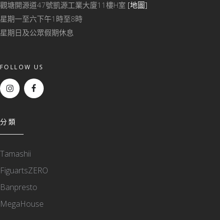
觀塘開源道47號凱源工業大廈11樓H室
[地圖]
星期一至六下午1時至8時
星期日及公眾假期休息
FOLLOW US
分類
Tamashii
FiguartsZERO
Banpresto
MegaHouse