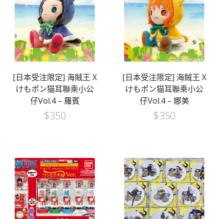
[日本受注限定] 海賊王 X
[日本受注限定] 海賊王 X
けもポン猫耳聯乘小公
けもポン猫耳聯乘小公
仔Vol.4 – 羅賓
仔Vol.4 – 娜美
$
350
$
350