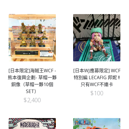
[日本限定]海賊王WCF -
[日本WJ應募限定] WCF
熊本復興企劃- 草帽一夥
特別編 LECAFIG 邦妮 !!
銅像（草帽一夥10個
只有WCF不連卡
SET）
$
100
$
2,400