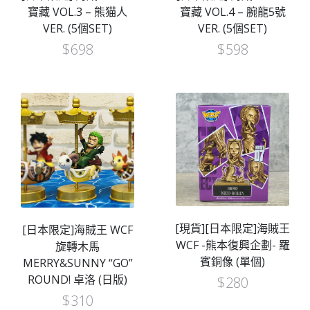
寶藏 VOL.3 – 熊猫人
寶藏 VOL.4 – 腕龍5號
VER. (5個SET)
VER. (5個SET)
$
698
$
598
[現貨][日本限定]海賊王
[日本限定]海賊王 WCF
WCF -熊本復興企劃- 羅
旋轉木馬
賓銅像 (單個)
MERRY&SUNNY “GO”
ROUND! 卓洛 (日版)
$
280
$
310