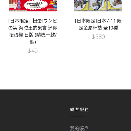
[日本限定| 扭蛋]ワンピ
[日本限定]日本7-11 限
の実 海賊王的果實 迷你
定金屬杯墊 全10種
扭蛋機 日版 (隨機一款/
$
380
個)
$
40
顧客服務
我的帳戶