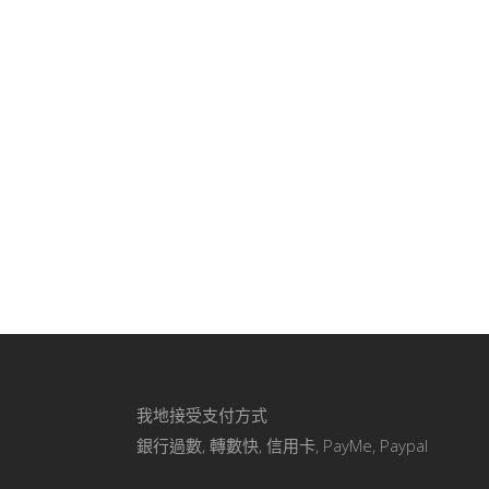
我地接受支付方式
銀行過數, 轉數快, 信用卡, PayMe, Paypal