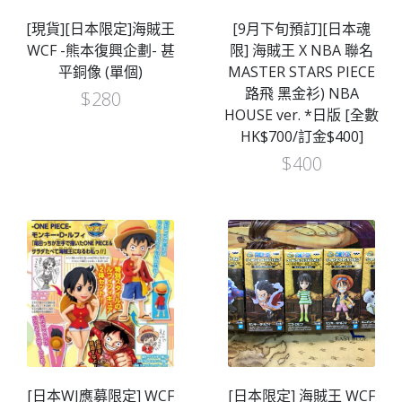
[現貨][日本限定]海賊王
[9月下旬預訂][日本魂
WCF -熊本復興企劃- 甚
限] 海賊王 X NBA 聯名
平銅像 (單個)
MASTER STARS PIECE
路飛 黑金衫) NBA
$
280
HOUSE ver. *日版 [全數
HK$700/訂金$400]
$
400
[日本WJ應募限定] WCF
[日本限定] 海賊王 WCF