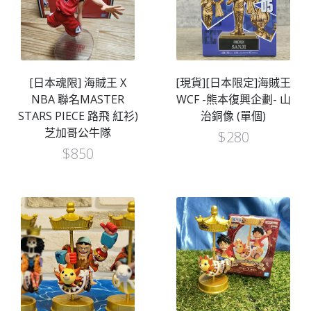
[日本魂限] 海賊王 X
[現貨][日本限定]海賊王
NBA 聯名MASTER
WCF -熊本復興企劃- 山
STARS PIECE 路飛 紅衫)
治銅像 (單個)
芝加哥公牛隊
$
280
$
850