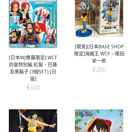
[現貨][日本BASE SHOP
限定]海賊王 WCF – 尾田
[日本WJ應募限定] WCF
栄一郎
四皇特別編 紅髮、巴基
$
200
及黑鬍子 (3個SET) [日
版]
$
500