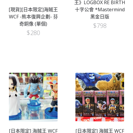
王》LOGBOX RE BIRTH
[現貨][日本限定]海賊王
十字公會 *Mastermind
WCF -熊本復興企劃- 芬
黑金日版
奇銅像 (單個)
$
798
$
280
[日本限定] 海賊王 WCF
[日本限定] 海賊王 WCF