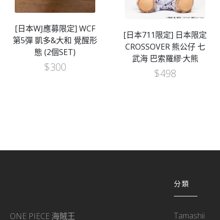
[日本WJ應募限定] WCF
[日本711限定] 日本限定
第5彈 凱多&大和 覺醒形
CROSSOVER 熊公仔 七
態 (2個SET)
武海 巴索羅繆·大熊
$
300
$
498
分類
Tamashii
ONE PIECE 海賊王