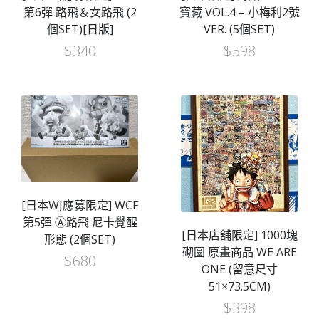
第6彈 路飛＆女路飛 (2
寶藏 VOL.4 – 小梅利2號
個SET)[日版]
VER. (5個SET)
$
340
$
598
[日本WJ應募限定] WCF
第5彈 Ⓐ路飛 尼卡覺醒
[日本店舖限定] 1000塊
形態 (2個SET)
砌圖 原畫商品 WE ARE
$
680
ONE (留意尺寸
51×73.5CM)
$
398