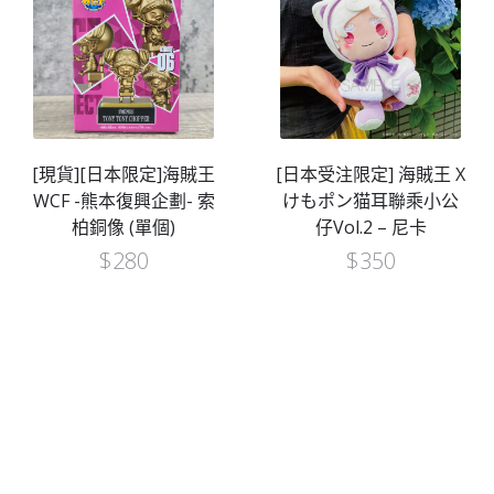
[現貨][日本限定]海賊王
[日本受注限定] 海賊王 X
WCF -熊本復興企劃- 索
けもポン猫耳聯乘小公
柏銅像 (單個)
仔Vol.2 – 尼卡
$
280
$
350