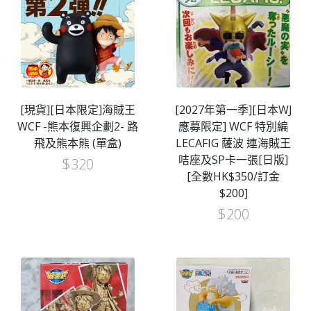
[現貨][日本限定]海賊王
[2027年第一季][日本WJ
WCF -熊本復興企劃2- 路
應募限定] WCF 特別編
飛及熊本熊 (單盒)
LECAFIG 薩波 連海賊王
咭座及SP卡一張[日版]
$
320
[全數HK$350/訂金
$200]
$
200