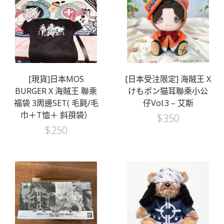
[現貨]日本MOS
[日本受注限定] 海賊王 X
BURGER X 海賊王 聯乘
けもポン猫耳聯乘小公
福袋 3周邊SET( 毛氈/毛
仔Vol.3 – 艾斯
巾＋T恤＋ 斜孭袋）
$
350
$
250