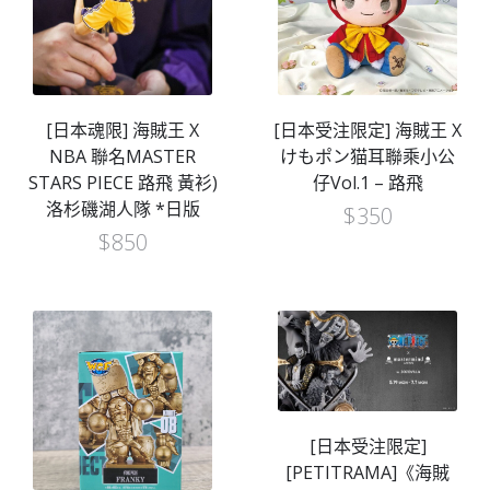
[日本魂限] 海賊王 X
[日本受注限定] 海賊王 X
NBA 聯名MASTER
けもポン猫耳聯乘小公
STARS PIECE 路飛 黃衫)
仔Vol.1 – 路飛
洛杉磯湖人隊 *日版
$
350
$
850
[日本受注限定]
[PETITRAMA]《海賊