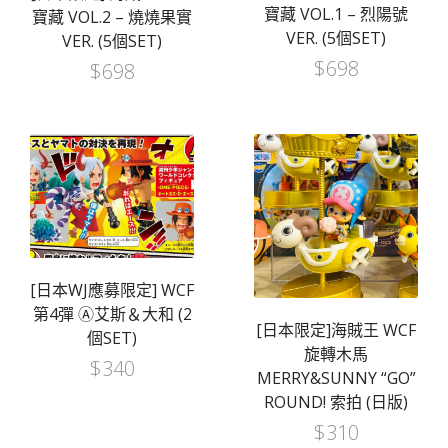
寶藏 VOL.1 – 烈陽號
寶藏 VOL.2 – 燒燒果實
VER. (5個SET)
VER. (5個SET)
$
698
$
698
[日本WJ應募限定] WCF
第4彈 Ⓐ艾斯＆大和 (2
[日本限定]海賊王 WCF
個SET)
旋轉木馬
$
340
MERRY&SUNNY “GO”
ROUND! 索拍 (日版)
$
310