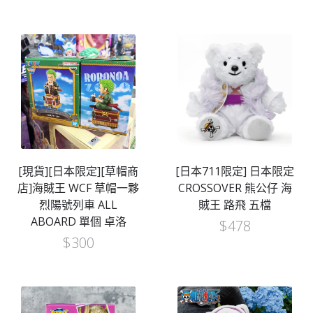
[現貨][日本限定][草帽商
[日本711限定] 日本限定
店]海賊王 WCF 草帽一夥
CROSSOVER 熊公仔 海
烈陽號列車 ALL
賊王 路飛 五檔
ABOARD 單個 卓洛
$
478
$
300