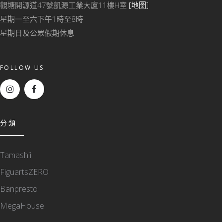
觀塘開源道47號凱源工業大廈11樓H室
[地圖]
星期一至六下午1時至8時
星期日及公眾假期休息
FOLLOW US
分類
Tamashii
FiguartsZERO
Banpresto
MegaHouse