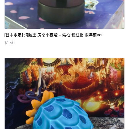
[日本限定] 海賊王 房間小夜燈 – 索柏 粉紅帽 兩年前Ver.
$
150