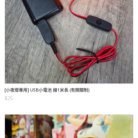
[小夜燈專用] USB小電池 線1米長 (有開關制)
$
25