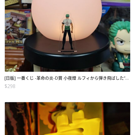
[日版] 一番くじ -革命の炎-D賞 小夜燈 ルフィから弾き飛ばした“痛み”と“疲労”ルームライト
$
298