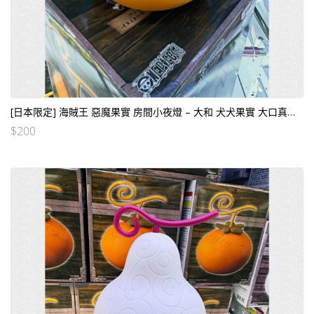
[日本限定] 海賊王 惡魔果實 房間小夜燈 – 大和 犬犬果實 大口真神形態
$
200