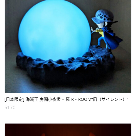
[日本限定] 海賊王 房間小夜燈 – 羅 R・ROOM“凪（サイレント）”
$
170