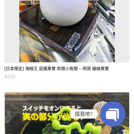
[日本限定] 海賊王 惡魔果實 房間小夜燈 – 明哥 線線果實
$
200
搵我地?
Open