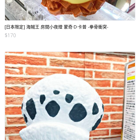
[日本限定] 海賊王 房間小夜燈 蒙奇·D·卡普 -拳骨衝突-
$
170