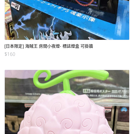
[日本限定] 海賊王 房間小夜燈- 標誌燈盒 可掛牆
$
160