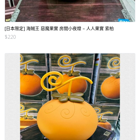
[日本限定] 海賊王 惡魔果實 房間小夜燈 – 人人果實 索柏
$
220