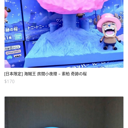
[日本限定] 海賊王 房間小夜燈 – 索柏 奇跡の桜
$
170