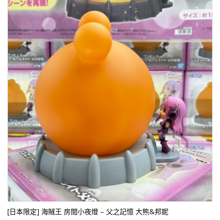
[日本限定] 海賊王 房間小夜燈 – 父之記憶 大熊&邦妮