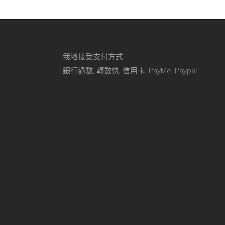
我地接受支付方式
銀行過數, 轉數快, 信用卡, PayMe, Paypal