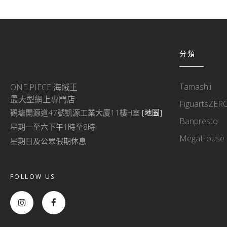
分類
Tamashii
ONE PIECE 海賊王
最大型網上專門店
FiguartsZER
觀塘開源道47號凱源工業大廈11樓H室
[地圖]
Banpresto
星期一至六下午1時至8時
MegaHouse
星期日及公眾假期休息
FOLLOW US