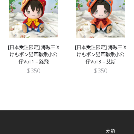
[日本受注限定] 海賊王 X
[日本受注限定] 海賊王 X
けもポン猫耳聯乘小公
けもポン猫耳聯乘小公
仔Vol.1 – 路飛
仔Vol.3 – 艾斯
$
350
$
350
分類