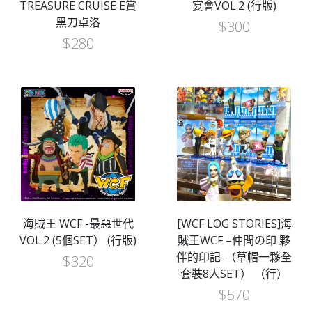
TREASURE CRUISE E賞
宴會VOL.2 (行版)
黑刀卓洛
$
300
$
280
海賊王 WCF -最惡世代
[WCF LOG STORIES]海
VOL.2 (5個SET） (行版)
賊王WCF –仲間の印 夥
伴的印記-（草帽一夥全
$
320
套裝8人SET） （行）
$
570