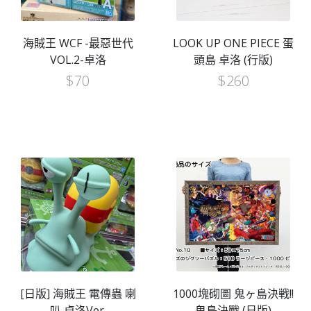
海賊王 WCF -最惡世代
LOOK UP ONE PIECE 蛋
VOL.2-卓洛
頭島 卓洛 (行版)
$
70
$
260
[日版] 海賊王 電傳蟲 喇
1000塊砌圖 鬼ヶ島決戦!!
叭 卓洛Ver.
鬼島決戰 (日版)