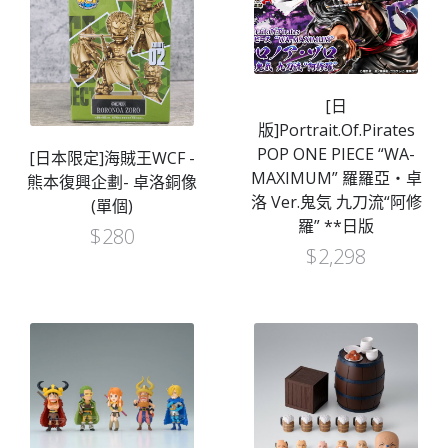
[日
版]Portrait.Of.Pirates
POP ONE PIECE “WA-
[日本限定]海賊王WCF -
MAXIMUM” 羅羅亞・卓
熊本復興企劃- 卓洛銅像
洛 Ver.鬼気 九刀流“阿修
(單個)
羅” **日版
$
280
$
2,298