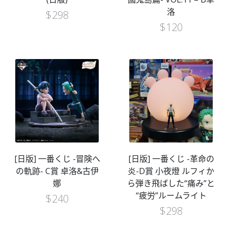
洛
$
298
$
120
[日版] 一番くじ -冒険へ
[日版] 一番くじ -革命の
の軌跡- C賞 卓洛&古伊
炎-D賞 小夜燈 ルフィか
娜
ら弾き飛ばした“痛み”と
“疲労”ルームライト
$
240
$
298