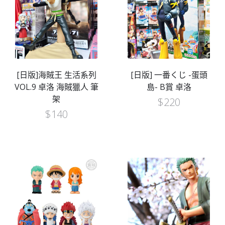
[日版]海賊王 生活系列
[日版] 一番くじ -蛋頭
VOL.9 卓洛 海賊獵人 筆
島- B賞 卓洛
架
$
220
$
140