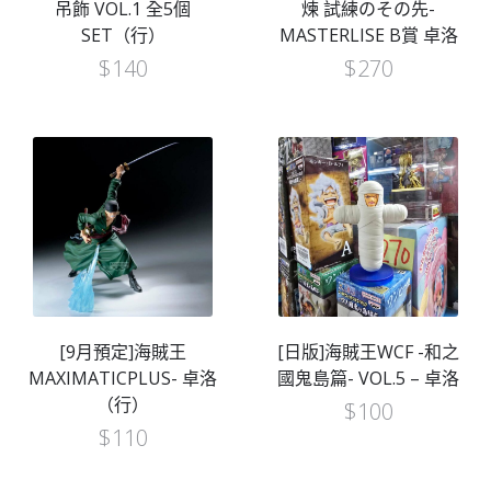
吊飾 VOL.1 全5個
煉 試練のその先-
SET（行）
MASTERLISE B賞 卓洛
$
140
$
270
[9月預定]海賊王
[日版]海賊王WCF -和之
MAXIMATICPLUS- 卓洛
國鬼島篇- VOL.5 – 卓洛
（行）
$
100
$
110