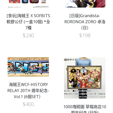
[食玩]海賊王 X SOFBITS
[日版]Grandista-
軟膠公仔 (一盒10個) *全
RORONOA ZORO 卓洛
7種
（日）
$
240
$
198
海賊王WCF-HISTORY
RELAY 20TH 週年紀念-
Vol.1 (6個SET）
$
400
1000塊砌圖 草帽商店10
周年紀念 (日版)