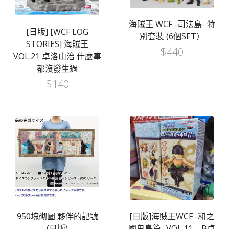
海賊王 WCF -司法島- 特
[日版] [WCF LOG
別套裝 (6個SET）
STORIES] 海賊王
$
440
VOL.21 卓洛山治 什麼事
都沒發生過
$
140
950塊砌圖 夥伴的記號
[日版]海賊王WCF -和之
(日版)
國鬼島篇- VOL.11 – B卓