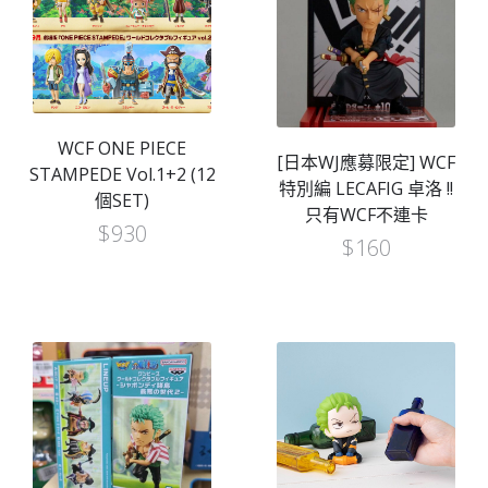
WCF ONE PIECE
[日本WJ應募限定] WCF
STAMPEDE Vol.1+2 (12
特別編 LECAFIG 卓洛 !!
個SET)
只有WCF不連卡
$
930
$
160