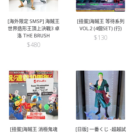
[海外限定 SMSP] 海賊王
[扭蛋]海賊王 等待系列
世界造形王頂上決戰3 卓
VOL.2 (4個SET) (行)
洛 THE BRUSH
$
130
$
480
[扭蛋]海賊王 消極鬼魂
[日版] 一番くじ -超越試