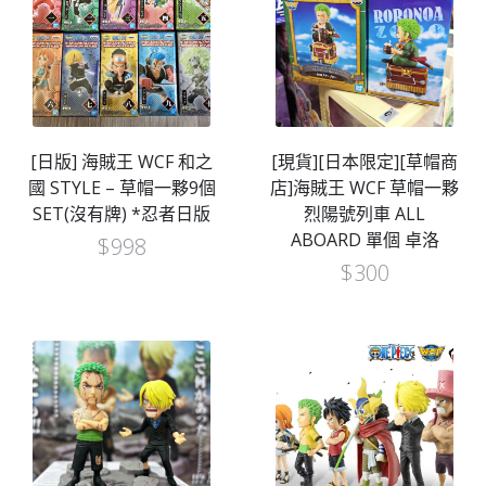
[日版] 海賊王 WCF 和之
[現貨][日本限定][草帽商
國 STYLE – 草帽一夥9個
店]海賊王 WCF 草帽一夥
SET(沒有牌) *忍者日版
烈陽號列車 ALL
ABOARD 單個 卓洛
$
998
$
300