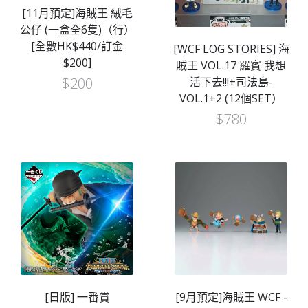
[11月預定]海賊王 絨毛
公仔 (一盒全6隻)（行）
[全數HK$440/訂金
[WCF LOG STORIES] 海
$200]
賊王 VOL.17 羅賓 我想
$
200
活下去!!!+司法島-
VOL.1+2 (12個SET）
$
780
[日版] 一番賞
[9月預定]海賊王 WCF -