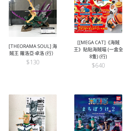
[[MEGA CAT]《海賊
[THEORAMA SOUL] 海
王》貼貼海賊喵 (一盒全
賊王 羅洛亞·卓洛 (行）
8隻) (行)
$
130
$
640