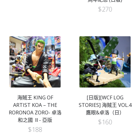
$
270
海賊王 KING OF
[日版][WCF LOG
ARTIST KOA – THE
STORIES] 海賊王 VOL.4
RORONOA ZORO- 卓洛
鷹眼&卓洛（日）
和之國 Ⅱ- 亞版
$
160
$
188