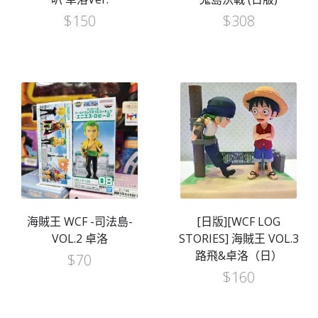
$
150
$
308
海賊王 WCF -司法島-
[日版][WCF LOG
VOL.2 卓洛
STORIES] 海賊王 VOL.3
路飛&卓洛（日）
$
70
$
160