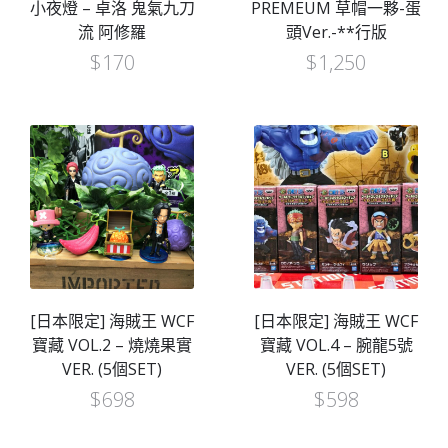
小夜燈 – 卓洛 鬼氣九刀
PREMEUM 草帽一夥-蛋
流 阿修羅
頭Ver.-**行版
$
170
$
1,250
[日本限定] 海賊王 WCF
[日本限定] 海賊王 WCF
寶藏 VOL.2 – 燒燒果實
寶藏 VOL.4 – 腕龍5號
VER. (5個SET)
VER. (5個SET)
$
698
$
598