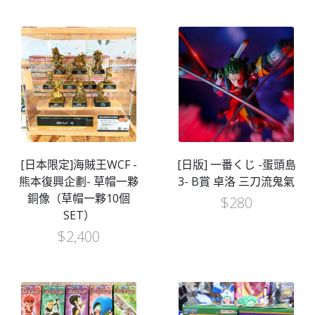
[日本限定]海賊王WCF -
[日版] 一番くじ -蛋頭島
熊本復興企劃- 草帽一夥
3- B賞 卓洛 三刀流鬼氣
銅像（草帽一夥10個
$
280
SET）
$
2,400