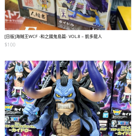
[日版]海賊王WCF -和之國鬼島篇- VOL.8 – 凱多龍人
$
100