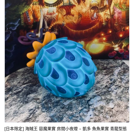
[日本限定] 海賊王 惡魔果實 房間小夜燈 – 凱多 魚魚果實 青龍型態