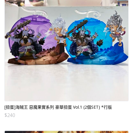
[扭蛋]海賊王 惡魔果實系列 豪華扭蛋 Vol.1 (2個SET) *行版
$
240