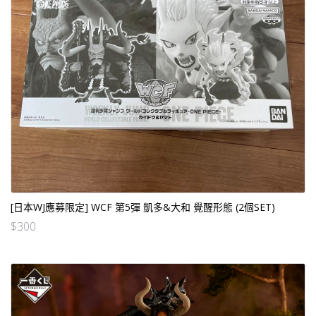
[日本WJ應募限定] WCF 第5彈 凱多&大和 覺醒形態 (2個SET)
$
300