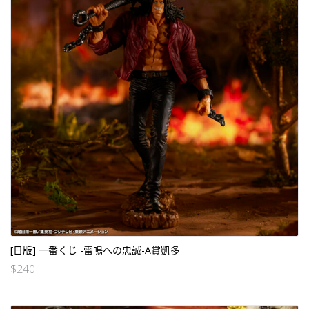
[日版] 一番くじ -雷鳴への忠誠-A賞凱多
$
240