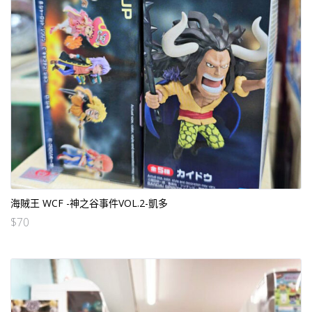
海賊王 WCF -神之谷事件VOL.2-凱多
$
70