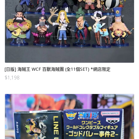
[日版] 海賊王 WCF 百獸海賊團 (全11個SET) *網店限定
$
1,198