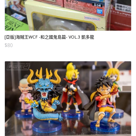
[亞版]海賊王WCF -和之國鬼島篇- VOL.3 凱多龍
$
80