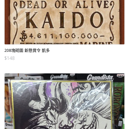
208塊砌圖 新懸賞令 凱多
$
148