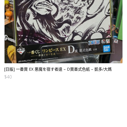
[日版] 一番賞 EX 悪魔を宿す者達 – D賞墨式色紙 – 凱多/大媽
$
40