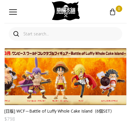
0
[日版] WCF－Battle of Luffy Whole Cake Island（6個SET）
$
798