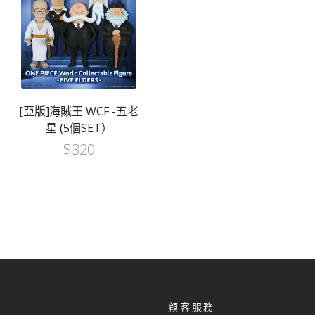
[亞版]海賊王 WCF -五老
星 (5個SET）
$
320
顧客服務