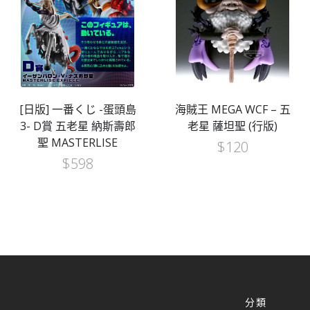
[日版] 一番くじ -蛋頭島
海賊王 MEGA WCF – 五
3- D賞 五老星 納斯壽郎
老星 薩坦聖 (行版)
聖 MASTERLISE
$
120
$
598
分類