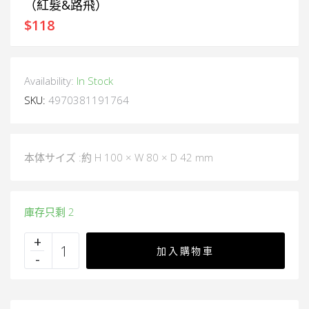
（紅髮&路飛）
$
118
Availability:
In Stock
SKU:
4970381191764
本体サイズ :約 H 100 × W 80 × D 42 mm
庫存只剩 2
加入購物車