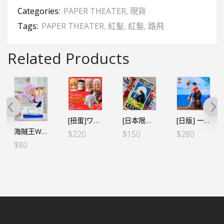
Categories:
PAPER THEATER
,
現貨
Tags:
PAPER THEATER
,
紅髪
,
紅髮
,
路飛
Related Products
[扭蛋]ワンピの実 海賊王的果實 第十九海戰 全6個SET（行）
[日本限定] 海賊王 路飛紅髮 浴巾 毛巾 120CMX60CM
[日版] 一番くじ -海賊王への道- A賞 路飛
海賊王WCF -路飛五檔 收藏套裝金屬色-C款單個
$
220
$
150
$
280
$
80