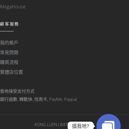
MegaHouse
顧客服務
我的帳戶
常見問題
購買流程
實體店位置
我地接受支付方式
銀行過數, 轉數快, 信用卡, PayMe, Paypal
KONG LUEN LIMITED © 版權所有
搵我地?