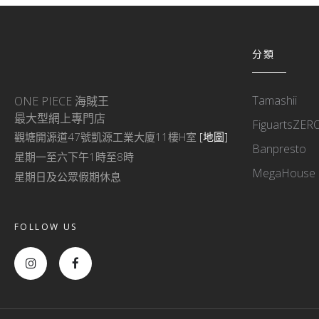
分類
Tamashii
ONE PIECE 海賊王
最大型網上專門店
FiguartsZER
觀塘開源道47號凱源工業大廈11樓H室
[地圖]
Banpresto
星期一至六下午1時至8時
MegaHouse
星期日及公眾假期休息
FOLLOW US