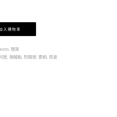
(行)
人
島
艾
爾
加入購物車
巴
夫
篇
esto
,
現貨
VOL.1+2
利號
,
海賊船
,
烈陽號
,
索柏
,
貝波
(10
個
SET)
(行)
[全
數
HK$570/
訂