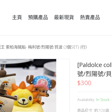
主頁
預購產品
最新現貨
熱賣產品
on] 海賊王 索柏海賊船- 梅利號/烈陽號/貝波 (3個SET) (行）
[Paldolce 
號/烈陽號/貝波
$
300
Availability:
In Stock
商品尺寸: 約7CM高