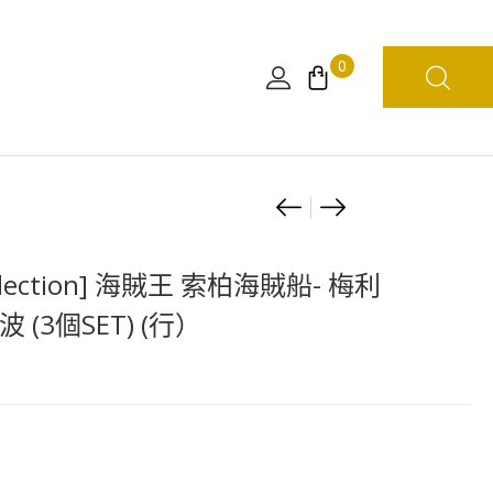
0
Product
海
[12
賊
月
navigation
王
預
collection] 海賊王 索柏海賊船- 梅利
MAXIMATIC
定]
 (3個SET) (行）
PLUS
海
–
賊
路
王
飛
WCF
二
-
檔
巨