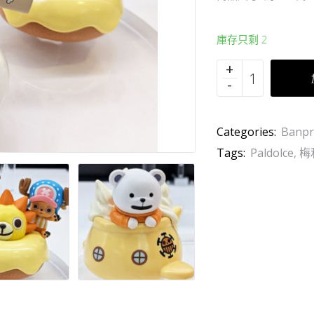
庫存只剩 2
Categories:
Banpr
Tags:
Paldolce
,
梅