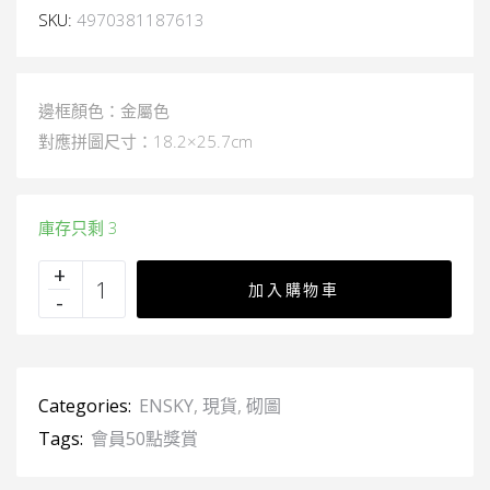
SKU:
4970381187613
邊框顏色：金屬色
對應拼圖尺寸：18.2×25.7cm
庫存只剩 3
加入購物車
Categories:
ENSKY
,
現貨
,
砌圖
Tags:
會員50點獎賞