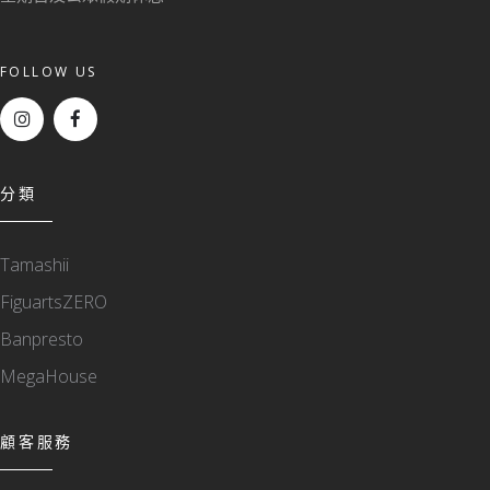
FOLLOW US
分類
Tamashii
FiguartsZERO
Banpresto
MegaHouse
顧客服務