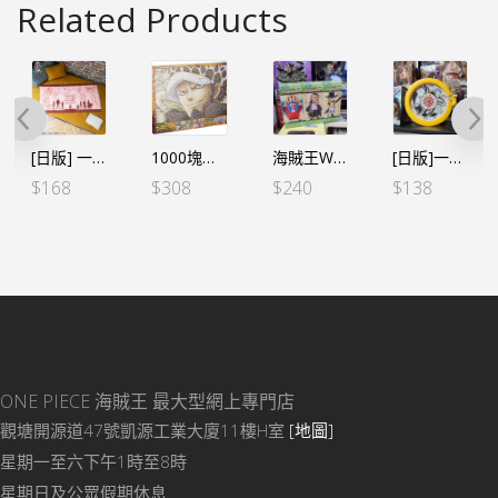
Related Products
[日版] 一番くじ -情感回憶- E賞 大毛巾
1000塊砌圖 羅 馬賽克
海賊王WCF -和之國完結篇- 十字公會 (3個SET)
[日版]一番くじ ワンピース ヒストリーオブロー C賞 羅面鐘（日）
$
168
$
308
$
240
$
138
ONE PIECE 海賊王
最大型網上專門店
觀塘開源道47號凱源工業大廈11樓H室
[地圖]
星期一至六下午1時至8時
星期日及公眾假期休息