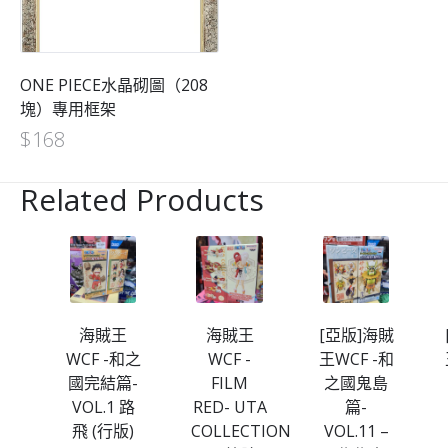
ONE PIECE水晶砌圖（208
塊）專用框架
$
168
Related Products
海賊
海賊王
海賊王
[亞版]海賊
-和
WCF -和之
WCF -
王WCF -和
島
國完結篇-
FILM
之國鬼島
.7
VOL.1 路
RED- UTA
篇-
特
飛 (行版)
COLLECTION
VOL.11 –