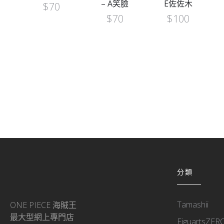
– A笑臉
E佐佐木
$
70
$
70
$
100
分類
Tamashii
ONE PIECE 海賊王
最大型網上專門店
FiguartsZER