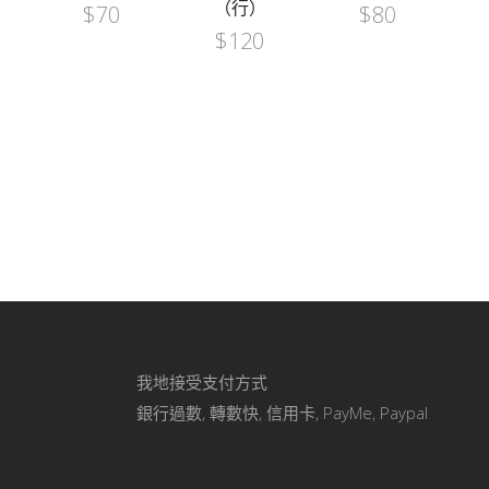
（行）
$
70
$
80
$
120
我地接受支付方式
銀行過數, 轉數快, 信用卡, PayMe, Paypal