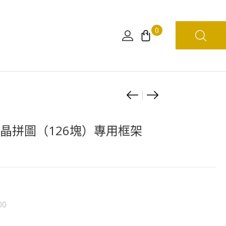
0
Product
剪
300
鉗
塊
navigation
砌
CE水晶拼圖（126塊）專用框架
圖
四
檔
「彈
跳
00
人」！！！