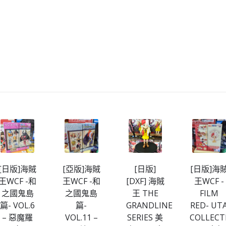
[日版]海賊
[亞版]海賊
[日版]
[日版]海
王WCF -和
王WCF -和
[DXF] 海賊
王WCF -
之國鬼島
之國鬼島
王 THE
FILM
篇- VOL.6
篇-
GRANDLINE
RED- UT
– 惡魔羅
VOL.11 –
SERIES 美
COLLECT