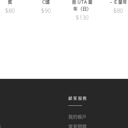
賓
C燼
音 UTA 童
– Ｅ童年
年（日）
$
80
$
90
$
80
$
130
顧客服務
我的帳戶
O
常見問題