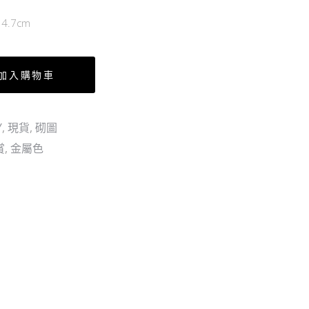
.7cm
加入購物車
Y
,
現貨
,
砌圖
賞
,
金屬色