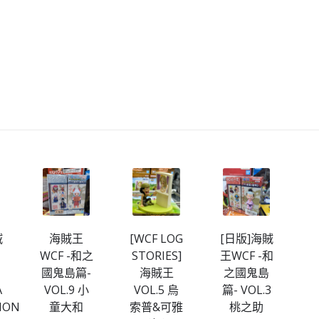
賊
海賊王
[WCF LOG
[日版]海賊
[
WCF -和之
STORIES]
王WCF -和
王
國鬼島篇-
海賊王
之國鬼島
A
VOL.9 小
VOL.5 烏
篇- VOL.3
篇
ION
童大和
索普&可雅
桃之助