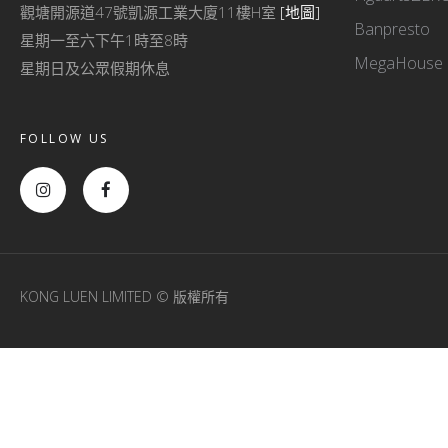
觀塘開源道47號凱源工業大廈11樓H室
[地圖]
Banpresto
星期一至六下午1時至8時
MegaHouse
星期日及公眾假期休息
FOLLOW US
KONG LUEN LIMITED © 版權所有