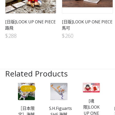
[日版]LOOK UP ONE PIECE
[日版]LOOK UP ONE PIECE
路飛
馬可
$
288
$
260
Related Products
-31%
[魂
限]LOOK
［日本限
S.H.Figuarts
UP ONE
K
定］海賊
SHF 海賊