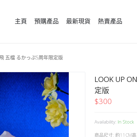
主頁
預購產品
最新現貨
熱賣產品
CE 路飛 五檔 るかっぷ5周年限定版
LOOK UP 
定版
$
300
Availability:
In Stock
商品尺寸: 約11CM高