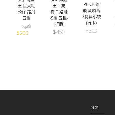
PIECE 路
E
王 巨大毛
王 – 蒙
飛 蛋頭島
路
公仔 路飛
奇.D.路飛
*特典小袋
洛
五檔
-5檔 五檔-
(行版)
T
(行版)
Original
Current
$
288
$
300
：
$
450
price
price
$
200
)
was:
is:
$288.
$200.
分類