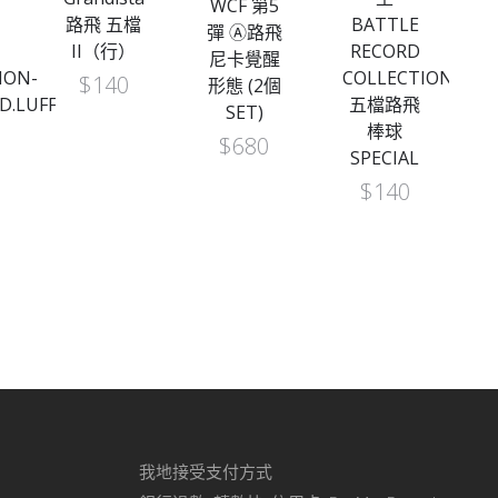
WCF 第5
路飛 五檔
BATTLE
彈 Ⓐ路飛
II（行）
RECORD
尼卡覺醒
ION-
COLLECTION-
$
140
形態 (2個
D.LUFFY
五檔路飛
SET)
棒球
$
680
SPECIAL
$
140
我地接受支付方式