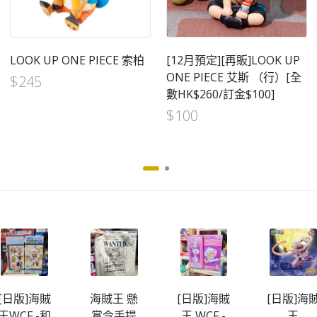
LOOK UP ONE PIECE 索柏
[12月預定][再販]LOOK UP
ONE PIECE 艾斯 （行）[全
$
245
數HK$260/訂金$100]
$
100
[日版]海賊
海賊王 懸
[日版]海賊
[日版]海
王WCF -和
賞令手提
王 WCF -
王