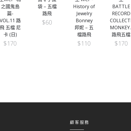
之國鬼島
袋 – 五檔
History of
BATTLE
篇-
路飛
Jewelry
RECORD
VOL.11 路
Bonney
COLLECT
$
60
飛 五檔 尼
邦妮 – 五
MONKEY.
卡 (日)
檔路飛
路飛五檔
$
170
$
110
$
170
顧客服務