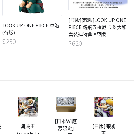
[亞版][魂限]LOOK UP ONE
LOOK UP ONE PIECE 卓洛
PIECE 路飛五檔尼卡 & 大和
(行版)
套裝連特典 *亞版
$
250
$
620
[日本WJ應
賊
海賊王
[日版]海賊
募限定]
Grandista
王