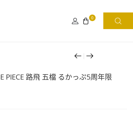
0
Product
[日
[日
版]
版]
navigation
FiguartsZERO
一
ONE PIECE 路飛 五檔 るかっぷ5周年限
小
番
丑
く
巴
じ
基
-
－
蛋
頂
頭
上
島-