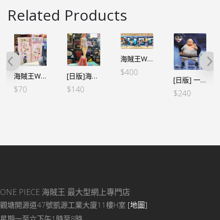
Related Products
海賊王WCF-HISTORY RELAY 20TH 週年紀念-Vol.1 (6個SET）
$
400
海賊王WCF -蛋頭島篇 VOL.5 – 阿特拉斯（行）
[日版]海賊王 DXF～THE GRANDLINE SERIES～蛋頭島 娜美（日）
[日版] 一番くじ -蛋頭島- G賞 S鯊 甚平
$
70
$
140
$
240
ONE PIECE 海賊王
最大型網上專門店
觀塘開源道47號凱源工業大廈11樓H室
[地圖]
星期一至六下午1時至8時