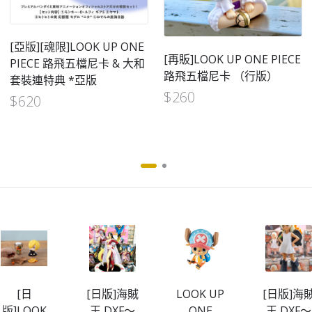
[亞版][魂限]LOOK UP ONE
[再販]LOOK UP ONE PIECE
PIECE 路飛五檔尼卡 & 大和
路飛五檔尼卡 （行版）
套裝連特典 *亞版
$
260
$
620
[日
[日版]海賊
LOOK UP
[日版]海
OURS
版]LOOK
王 DXF～
ONE
王 DXF～