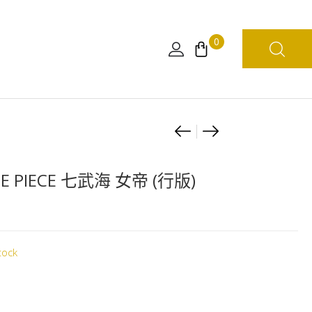
0
Product
[日
海
本
賊
navigation
限
王
NE PIECE 七武海 女帝 (行版)
定]
KING
ONE
OF
PIECE
ARTIST
CHOPPER’s
KOA-
tock
1
白
漫
鬍
畫
子