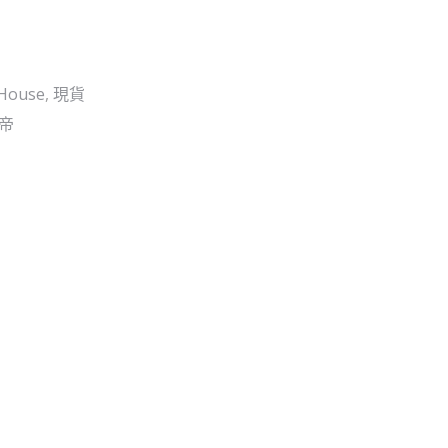
*
(行）
附
索
House
,
現貨
柏
帝
遊
戲
卡
一
張
EB02-
003
(10
套
封
裝
版)