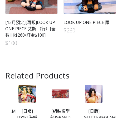
[12月預定][再販]LOOK UP
LOOK UP ONE PIECE 羅
ONE PIECE 艾斯 （行）[全
$
260
數HK$260/訂金$100]
$
100
Related Products
ER&GLAMOURS
[日版]
[組裝模型
[日版]
－
[DXF] 海賊
船]GRAND
GLITTER&GLAM