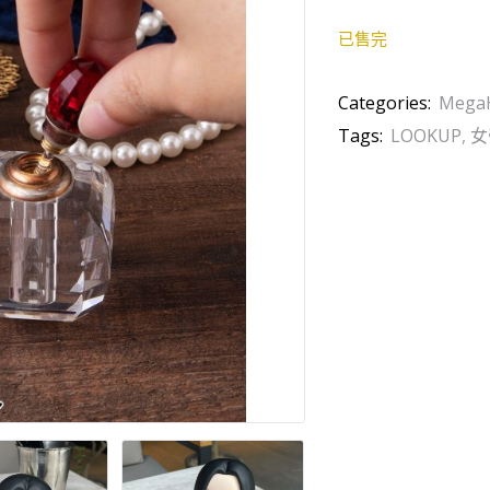
已售完
Categories:
Mega
Tags:
LOOKUP
,
女