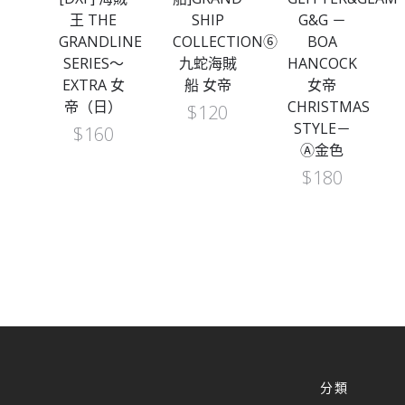
王 THE
SHIP
G&G －
CK
GRANDLINE
COLLECTION⑥
BOA
SERIES～
九蛇海賊
HANCOCK
MAS
EXTRA 女
船 女帝
女帝
－
帝（日）
CHRISTMAS
$
120
色
STYLE－
$
160
Ⓐ金色
$
180
分類