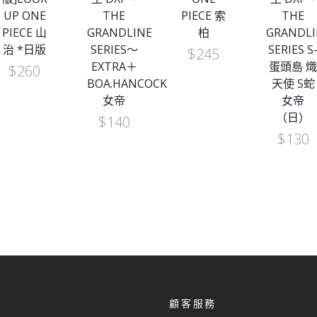
UP ONE
THE
PIECE 索
THE
PIECE 山
GRANDLINE
柏
GRANDLI
治 *日版
SERIES～
SERIES S
$
245
EXTRA＋
蛋頭島 
$
260
BOA.HANCOCK
天使 S蛇
女帝
女帝
（日）
$
140
$
130
顧客服務