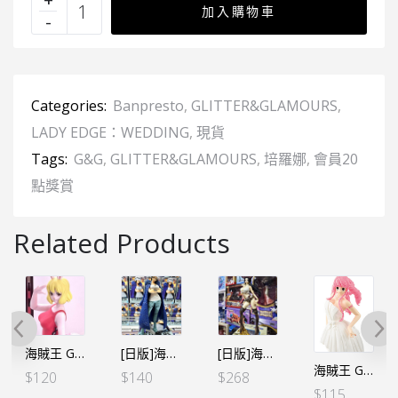
加入購物車
Categories:
Banpresto
,
GLITTER&GLAMOURS
,
LADY EDGE：WEDDING
,
現貨
Tags:
G&G
,
GLITTER&GLAMOURS
,
培羅娜
,
會員20
點獎賞
Related Products
海賊王 GLITTER&GLAMOURS G&G-加洛特 紅色Ｂ（行）
[日版]海賊王 GLITTER&GLAMOURS G&G-羅 轉性ver.
[日版]海賊王 GLITTER&GLAMOURS G&G FLAG DIAMOND SHIP BOA.HANCOCK 女帝（日版）
海賊王 GLITTER&GLAMOURS G&G-LADY EDGE：WEDDING－PERHONA 培羅娜－Ⓐ 白色
$
120
$
140
$
268
$
115