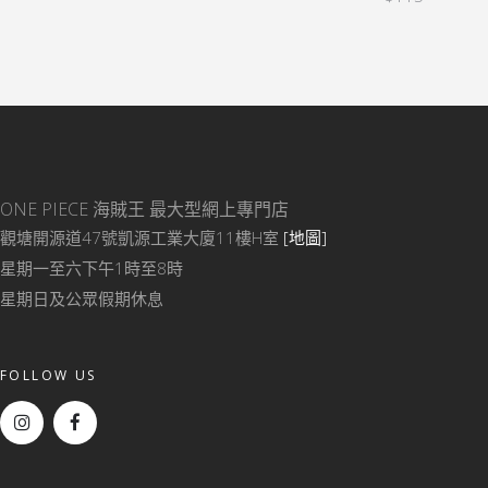
ONE PIECE 海賊王
最大型網上專門店
觀塘開源道47號凱源工業大廈11樓H室
[地圖]
星期一至六下午1時至8時
星期日及公眾假期休息
FOLLOW US