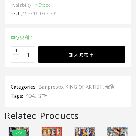
Availability:
In Stock
SKU:
J4983164369601
庫存只剩 4
加入購物車
Categories:
Banpresto
,
KING OF ARTIST
,
現貨
Tags:
KOA
,
艾斯
Related Products
NEW