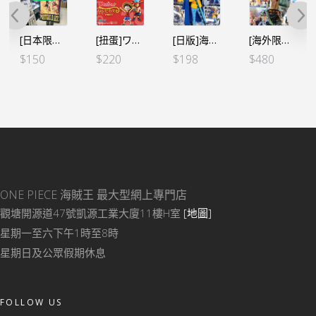
[日本限定] 海賊王 路飛艾斯 二人の絆 浴巾 毛巾 120CMX60CM
[扭蛋]ワンピの実 海賊王的果實 第二十海戰 全6個SET（行）
[日版]海賊王 KING OF ARTIST KOA – 和之國 羅
[海外限定 SMSP] 海賊王 世界造形王頂上決戰3 艾斯 THE BRUSH
$
150
$
220
$
198
$
480
ONE PIECE 海賊王
最大型網上專門店
觀塘開源道47號凱源工業大廈11樓H室
[地圖]
星期一至六下午1時至8時
星期日及公眾假期休息
FOLLOW US