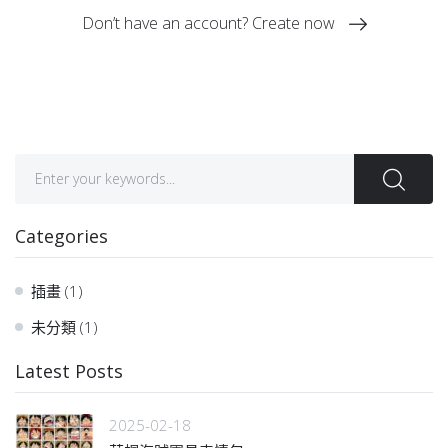
Don’t have an account? Create now
Search
for:
Categories
插畫
(1)
未分類
(1)
Latest Posts
2025-02-18