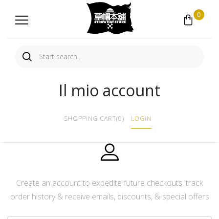
0
Il mio account
SHOPPING CART
(0)
LOGIN
Create an account to expedite future checkouts, track
order history & receive emails, discounts, & special offers