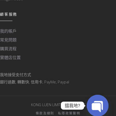
顧客服務
我的帳戶
常見問題
購買流程
實體店位置
我地接受支付方式
銀行過數, 轉數快, 信用卡, PayMe, Paypal
KONG LUEN LIMITED © 版權所有
搵我地?
條款及細則
私隱政策聲明