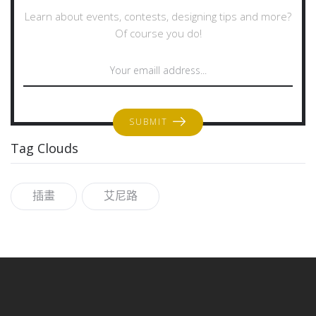
Learn about events, contests, designing tips and more?
Of course you do!
SUBMIT
Tag Clouds
插畫
艾尼路