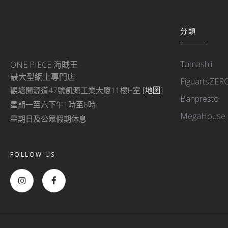
分類
Tamashii
ONE PIECE 海賊王
最大型網上專門店
FiguartsZER
觀塘開源道47號凱源工業大廈11樓H室
[地圖]
Banpresto
星期一至六下午1時至8時
MegaHouse
星期日及公眾假期休息
FOLLOW US