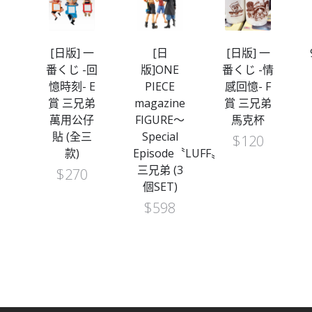
一
[日版] 一
[日
[日版] 一
-冒
番くじ -回
版]ONE
番くじ -情
軌
憶時刻- E
PIECE
感回憶- F
賞
賞 三兄弟
magazine
賞 三兄弟
斯
萬用公仔
FIGURE～
馬克杯
貼 (全三
Special
$
120
款)
Episode〝LUFF〟
三兄弟 (3
$
270
個SET)
$
598