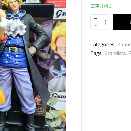
庫存只剩 2
Categories:
Banpr
Tags:
Grandista
,