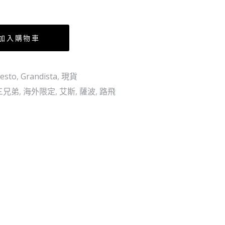
飾
兄
VOL.2
弟
全
の
加入購物車
5
絆
個
三
esto
,
Grandista
,
現貨
SET（行）
兄
三兄弟
,
海外限定
,
艾斯
,
薩波
,
路飛
弟
(3
個
SET)