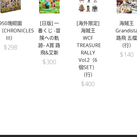
950塊砌圖
[日版] 一
[海外限定]
海賊王
（CHRONICLES
番くじ -冒
海賊王
Grandist
III）
険への軌
WCF
路飛 五
跡- A賞 路
TREASURE
（行）
$
298
飛&艾斯
RALLY
$
140
Vol.2（6
$
300
個SET）
（行）
$
400