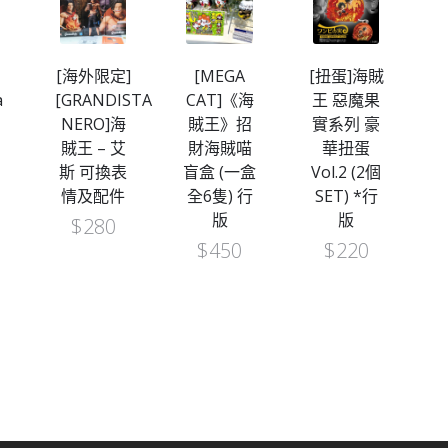
[海外限定]
[MEGA
[扭蛋]海賊
[
a
[GRANDISTA
CAT]《海
王 惡魔果
檔
NERO]海
賊王》招
實系列 豪
賊王 – 艾
財海賊喵
華扭蛋
斯 可換表
盲盒 (一盒
Vol.2 (2個
情及配件
全6隻) 行
SET) *行
1
版
版
$
280
$
450
$
220