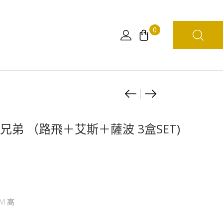
0
Product
[扭
[海
蛋]
外
navigation
海
限
a 三兄弟 （路飛＋艾斯＋薩波 3盒SET)
賊
定]
王
一
消
番
極
賞
鬼
海
M 高
魂
賊
吊
王