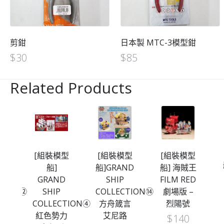
剪鉗
日本製 MTC-3模型鉗
$
30
$
85
Related Products
[組裝模型
型
[組裝模型
[組裝模型
船] 本格帆
船]GRAND
船] 海賊王
船 芬奇大
D
SHIP
FILM RED
將軍
COLLECTION⑭
劇場版 –
$
298
CTION④
方舟箴言
烈陽號
力
艾尼路
$
140