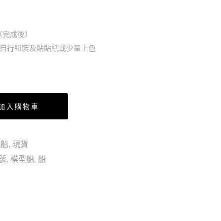
羅
拉
·
剛
（完成後）
傑
的
需自行組裝及貼貼紙或少量上色
克
船
遜
號
（行）
加入購物車
帆船
,
現貨
號
,
模型船
,
船