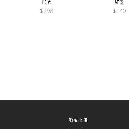
陽號
紅髮
$
298
$
140
顧客服務