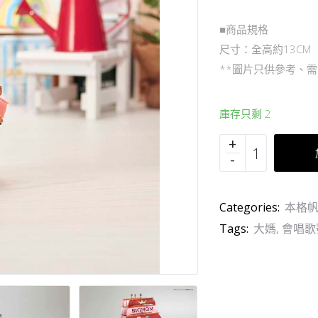
■商品規格
尺寸：全高約13CM
**圖片只供參考、
庫存只剩 2
Categories:
本格
Tags:
大媽
,
會唱歌