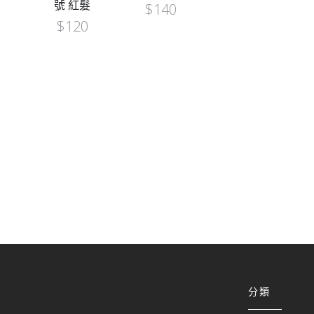
髮
$
140
分類