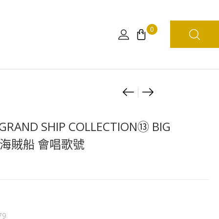
0
Product
[組
[組
裝
裝
navigation
模
模
AND SHIP COLLECTION⑬ BIG
型
型
的海賊船 會唱歌號
船]GRAND
船]GRAND
SHIP
SHIP
COLLECTION⑯
COLLECTION⑨
羅
GRAGON
渣
龍
奧
杜
79