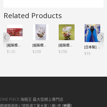
Related Products
[組裝模型船]GRAND SHIP COLLECTION⑥ 九蛇海賊船 女帝
[組裝模型船]本格帆船 紅色勢力號 紅髮
[組裝模型船]本格帆船 烈陽號 和之國 Ver. 草帽一夥
[日本製] 神之剪 入門版
$
120
$
298
$
298
$
95
ONE PIECE 海賊王
最大型網上專門店
觀塘開源道47號凱源工業大廈11樓H室
[地圖]