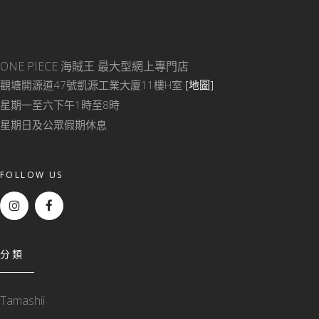
ONE PIECE 海賊王
最大型網上專門店
觀塘開源道47號凱源工業大廈11樓H室
[地圖]
星期一至六下午1時至8時
星期日及公眾假期休息
FOLLOW US
分類
Tamashii