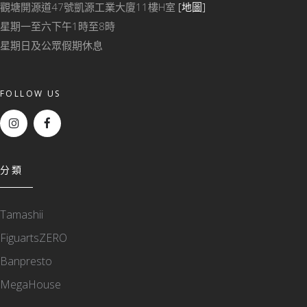
觀塘開源道47號凱源工業大廈11樓H室
[地圖]
星期一至六下午1時至8時
星期日及公眾假期休息
FOLLOW US
分類
Tamashii
FiguartsZERO
Banpresto
MegaHouse