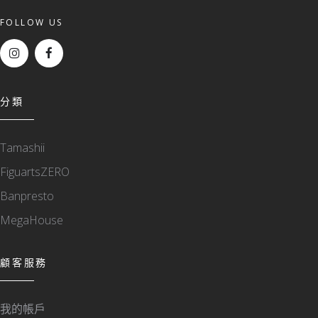
FOLLOW US
分類
Tamashii
FiguartsZERO
Banpresto
MegaHouse
顧客服務
我的帳戶