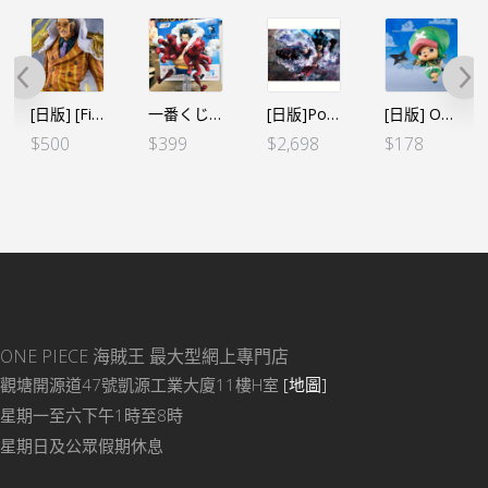
[日版] [Figuarts Zero] 超激戰 海軍三大將 黃猿
一番くじ -海賊王への道- D賞 路飛 四檔 獅子火箭炮
[日版]Portrait.Of.Pirates POP ONE PIECE“SA-MAXIMUM” 路飛。四檔蛇人（日）
[日版] ONE PIECE FiguartsZERO 索柏衛門
$
500
$
399
$
2,698
$
178
ONE PIECE 海賊王
最大型網上專門店
觀塘開源道47號凱源工業大廈11樓H室
[地圖]
星期一至六下午1時至8時
星期日及公眾假期休息