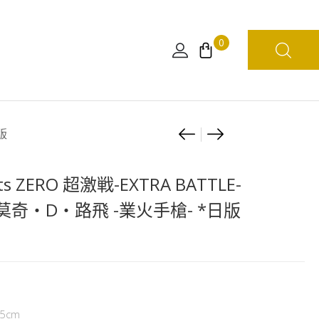
0
Product
[日
LOOK
版
本
UP
navigation
限
ONE
ts ZERO 超激戦-EXTRA BATTLE-
定]
PIECE
E 莫奇・D・路飛 -業火手槍- *日版
海
卓
賊
洛
王
(行
WCF
版)
旋
轉
5cm