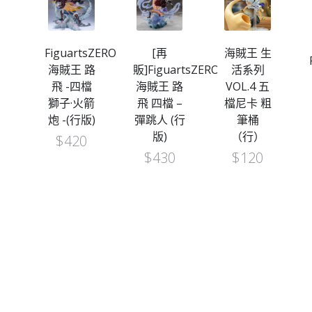
sZERO
FiguartsZERO
[再
海賊王 生
路
海賊王 路
販]FiguartsZERO
活系列
–
飛 -四檔
海賊王 路
VOL.4 五
行
獅子·火箭
飛 四檔 –
檔尼卡 粗
炮 -(行版)
彈跳人 (行
筆桶
版)
（行）
$
420
$
430
$
120