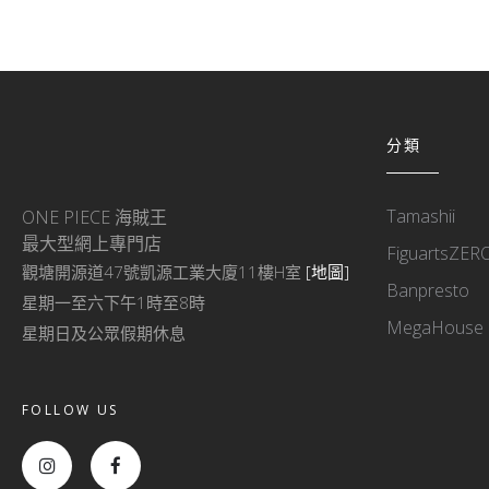
分類
Tamashii
ONE PIECE 海賊王
最大型網上專門店
FiguartsZER
觀塘開源道47號凱源工業大廈11樓H室
[地圖]
Banpresto
星期一至六下午1時至8時
MegaHouse
星期日及公眾假期休息
FOLLOW US