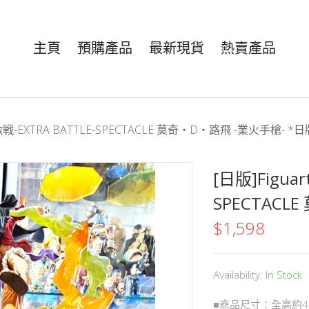
主頁
預購產品
最新現貨
熱賣產品
 超激戦-EXTRA BATTLE-SPECTACLE 莫奇・D・路飛 -業火手槍- *日
[日版]Figuar
SPECTACL
$
1,598
Availability:
In Stock
■商品尺寸：全高約4