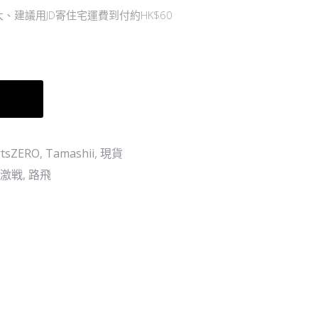
木
、建議用JD寄住宅運費到付約HK$60
馬
MERRY&SUNNY
“GO”
ROUND!
車
索
拍
(日
rtsZERO
,
Tamashii
,
現貨
版)
激戦
,
路飛