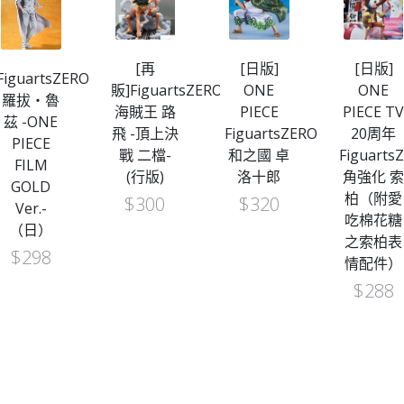
[再
[日版]
[日版]
FiguartsZERO
販]FiguartsZERO
ONE
ONE
羅拔・魯
海賊王 路
PIECE
PIECE T
茲 -ONE
飛 -頂上決
FiguartsZERO
20周年
PIECE
戰 二檔-
和之國 卓
Figuarts
FILM
(行版)
洛十郎
角強化 
GOLD
柏（附愛
$
300
$
320
Ver.-
吃棉花糖
（日）
之索柏表
$
298
情配件）
$
288