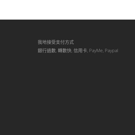
我地接受支付方式
銀行過數, 轉數快, 信用卡, PayMe, Paypal