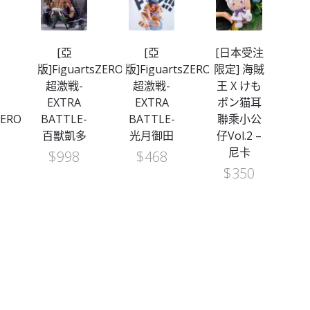
[亞
[亞
[日本受注
版]FiguartsZERO
版]FiguartsZERO
限定] 海賊
[
V
超激戦-
超激戦-
王 X けも
EXTRA
EXTRA
ポン猫耳
ZERO
BATTLE-
BATTLE-
聯乘小公
索
百獸凱多
光月御田
仔Vol.2 –
尼卡
$
998
$
468
$
350