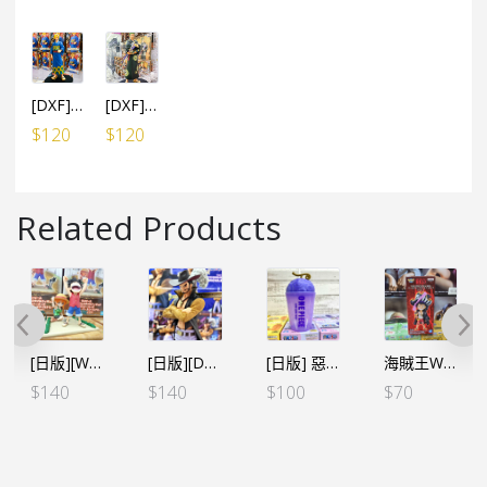
[DXF] 海賊王 THE GRANDLINE SERIES～和之國 浴衣造型 山治（行）
[DXF] 海賊王 THE GRANDLINE SERIES～和之國 浴衣造型 卓洛（行）
$
120
$
120
Related Products
[日版][WCF LOG STORIES] 海賊王 VOL.9 路飛&娜美 当たり前だ!!!!!
[日版][DXF] 海賊王 ～THE GRANDLINE SERIES～EXTRA 鷹眼
[日版] 惡魔果實造型冷飲杯 路飛橡膠果實 *不能放入60度以上熱水
海賊王WCF -FILM RED- VOL.1 路飛（行）
$
140
$
140
$
100
$
70