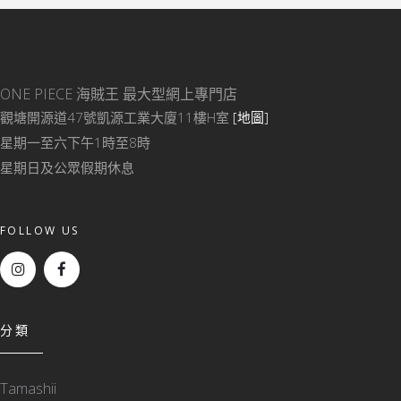
ONE PIECE 海賊王
最大型網上專門店
觀塘開源道47號凱源工業大廈11樓H室
[地圖]
星期一至六下午1時至8時
星期日及公眾假期休息
FOLLOW US
分類
Tamashii