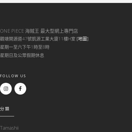
ONE PIECE 海賊王
最大型網上專門店
觀塘開源道47號凱源工業大廈11樓H室
[地圖]
星期一至六下午1時至8時
星期日及公眾假期休息
FOLLOW US
分類
Tamashii