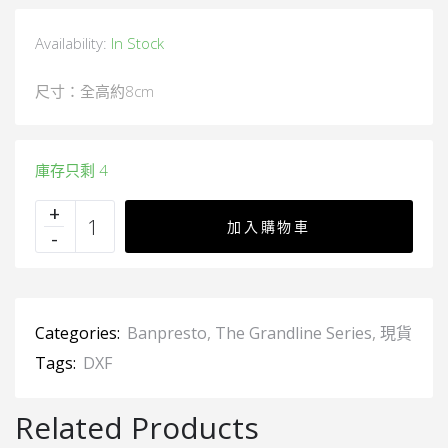
Availability:
In Stock
尺寸：全高約8cm
庫存只剩 4
加入購物車
Categories:
Banpresto
,
The Grandline Series
,
現貨
Tags:
DXF
Related Products