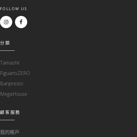
FOLLOW US
分類
Tamashii
FiguartsZERO
Banpresto
MegaHouse
顧客服務
我的帳戶