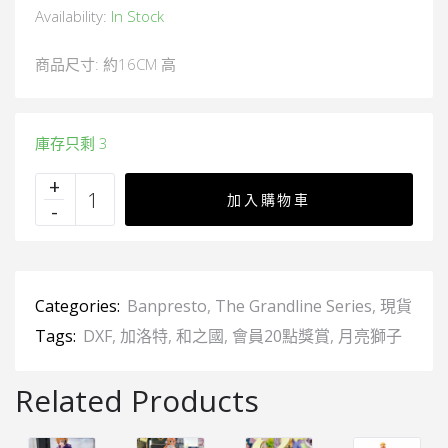
Availability:
In Stock
商品尺寸: 約16CM 高
庫存只剩 3
加入購物車
Categories:
Banpresto
,
The Grandline Series
,
現貨
Tags:
DXF
,
加洛特
,
和之國
,
會員20點獎賞
,
月亮獅子
Related Products