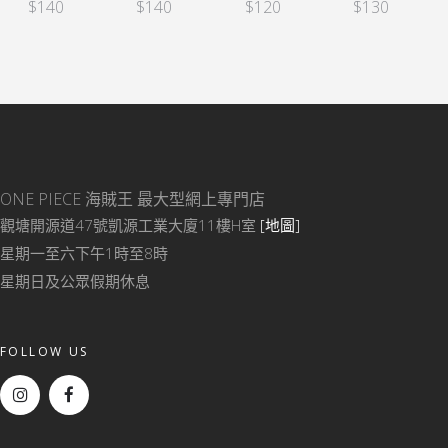
$
140
$
120
$
130
$
160
ONE PIECE 海賊王
最大型網上專門店
觀塘開源道47號凱源工業大廈11樓H室
[地圖]
星期一至六下午1時至8時
星期日及公眾假期休息
FOLLOW US