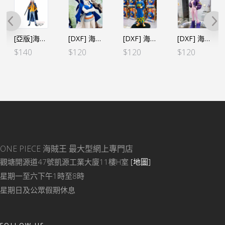
[亞版]海賊王DXF～THE GRANDLINE MEN～和之國 vol.19 特拉法爾嘉·D·沃特爾·羅
[DXF] 海賊王 THE GRANDLINE LDAY vol.10月亮獅子 萬妲（行）
[DXF] 海賊王 THE GRANDLINE SERIES～和之國 浴衣造型 山治（行）
[DXF] 海賊王 THE GRANDLINE SERIES Dr. 貝加龐克 莉莉絲(惡)（行）
$
140
$
120
$
120
$
120
ONE PIECE 海賊王
最大型網上專門店
觀塘開源道47號凱源工業大廈11樓H室
[地圖]
星期一至六下午1時至8時
星期日及公眾假期休息