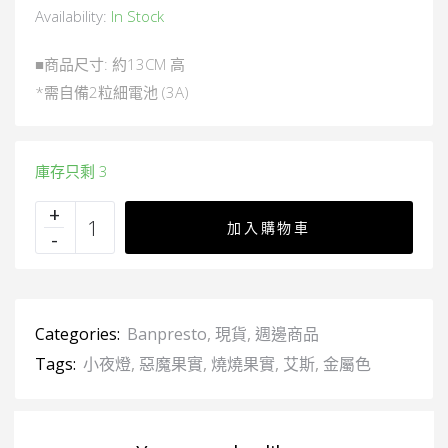
Availability:
In Stock
■商品尺寸: 約13CM 高
*需自備2粒細電池 (3A)
庫存只剩 3
加入購物車
Categories:
Banpresto
,
現貨
,
週邊商品
Tags:
小夜燈
,
惡魔果實
,
燒燒果實
,
艾斯
,
金屬色