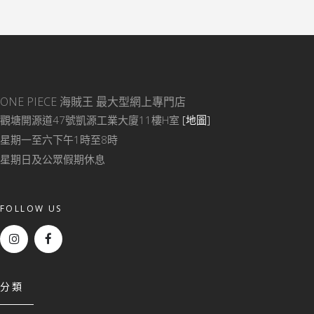
ONE PIECE 海賊王
最大型網上專門店
觀塘開源道47號凱源工業大廈11樓H室
[地圖]
星期一至六下午1時至8時
星期日及公眾假期休息
FOLLOW US
分類