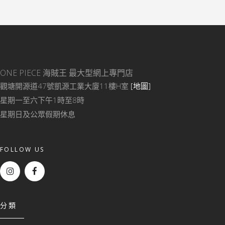
ONE PIECE 海賊王
最大型網上專門店
觀塘開源道47號凱源工業大廈11樓H室
[地圖]
星期一至六下午1時至8時
星期日及公眾假期休息
FOLLOW US
分類