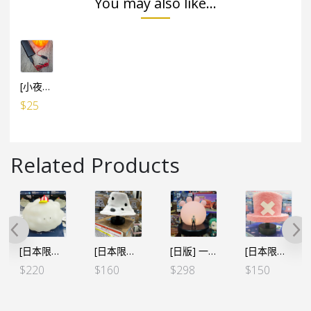
You may also like...
[小夜燈專用] USB小電池 線1米長 (有開關制)
$
25
Related Products
[日本限定] 海賊王 惡魔果實 房間小夜燈 – 大媽 宙斯
[日本限定] 海賊王 房間小夜燈 大熊帽
[日版] 一番くじ -革命の炎-D賞 小夜燈 ルフィから弾き飛ばした“痛み”と“疲労”ルームライト
[日本限定] 海賊王 房間小夜燈 – 索柏 粉紅帽 兩年前Ver.
$
220
$
160
$
298
$
150