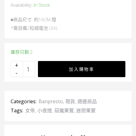
Availability:
In Stock
■商品尺寸: 約16CM 闊
*需自備2粒細電池 (3A)
庫存只剩 2
加入購物車
Categories:
Banpresto
,
現貨
,
週邊商品
Tags:
女帝
,
小夜燈
,
惡魔果實
,
迷戀果實