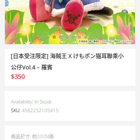
[日本受注限定] 海賊王 X けもポン猫耳聯乘小
公仔Vol.4 – 羅賓
$
350
Availability:
In Stock
SKU:
4562252105415
商品尺寸: 約20CM高