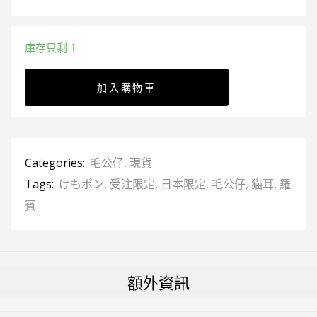
庫存只剩 1
加入購物車
Categories:
毛公仔
,
現貨
Tags:
けもポン
,
受注限定
,
日本限定
,
毛公仔
,
猫耳
,
羅
賓
額外資訊