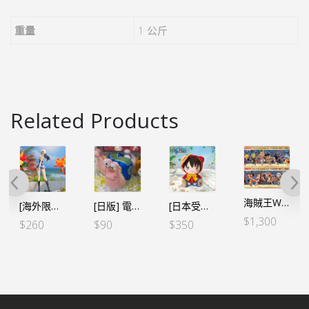
重量
1 公斤
Related Products
海賊王WCF -大海賊百景- VOL.1+2（草帽一夥12個SET）（亞版）＊網店限定
[海外限定][CHRONICLE] GLITTER&GLAMOURS G&G 羅賓
[日版] 電傳蟲小公仔-路飛
[日本受注限定] 海賊王 X けもポン猫耳聯乘小公仔Vol.1 – 路飛
$
1,300
$
260
$
90
$
350